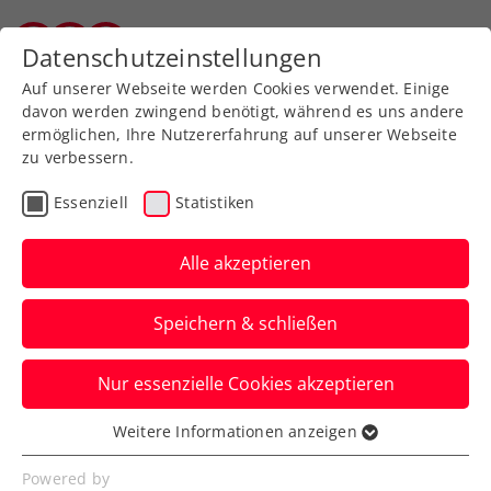
Zurück zur Newsübersicht
Datenschutzeinstellungen
Vorarlberger Tennisverband
Auf unserer Webseite werden Cookies verwendet. Einige
davon werden zwingend benötigt, während es uns andere
ermöglichen, Ihre Nutzererfahrung auf unserer Webseite
zu verbessern.
Davis Cup
Essenziell
Statistiken
Ticker zum Davis Cup
Österreich – Türkei, Tag
Alle akzeptieren
2: So geht es weiter
Speichern & schließen
Hier erfahrt ihr heute die neuesten
Nur essenzielle Cookies akzeptieren
Updates zum Länderkampf in Bad
Waltersdorf.
Weitere Informationen anzeigen
Essenziell
Verfasst von: Manuel Wachta, 14.09.2024
Essenzielle Cookies werden für grundlegende
Powered by