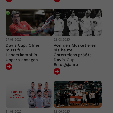
27.08.2025
22.08.2025
Davis Cup: Ofner
Von den Musketieren
muss für
bis heute:
Länderkampf in
Österreichs größte
Ungarn absagen
Davis-Cup-
Erfolgsjahre
14.08.2025
12.06.2025