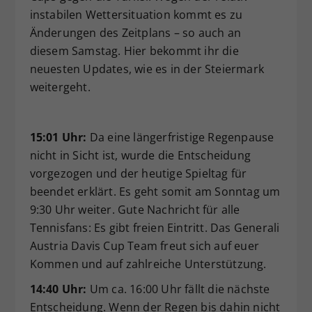
instabilen Wettersituation kommt es zu
Dieser Wert speichert Ihre Consent-
Änderungen des Zeitplans – so auch an
Einstellungen. Unter anderem eine
zufällig generierte ID, für die
diesem Samstag. Hier bekommt ihr die
Zweck
historische Speicherung Ihrer
neuesten Updates, wie es in der Steiermark
vorgenommen Einstellungen, falls der
weitergeht.
Webseiten-Betreiber dies eingestellt
hat.
15:01 Uhr:
Da eine längerfristige Regenpause
nicht in Sicht ist, wurde die Entscheidung
vorgezogen und der heutige Spieltag für
beendet erklärt. Es geht somit am Sonntag um
9:30 Uhr weiter. Gute Nachricht für alle
Tennisfans: Es gibt freien Eintritt. Das Generali
Austria Davis Cup Team freut sich auf euer
Kommen und auf zahlreiche Unterstützung.
14:40 Uhr:
Um ca. 16:00 Uhr fällt die nächste
Entscheidung. Wenn der Regen bis dahin nicht