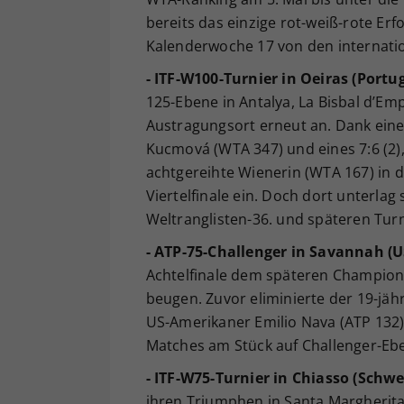
bereits das einzige rot-weiß-rote Er
Kalenderwoche 17 von den internati
- ITF-W100-Turnier in Oeiras (Portug
125-Ebene in Antalya, La Bisbal d’Em
Austragungsort erneut an. Dank eines
Kucmová (WTA 347) und eines 7:6 (2),
achtgereihte Wienerin (WTA 167) in 
Viertelfinale ein. Doch dort unterlag 
Weltranglisten-36. und späteren Turn
- ATP-75-Challenger in Savannah (U
Achtelfinale dem späteren Champion N
beugen. Zuvor eliminierte der 19-jäh
US-Amerikaner Emilio Nava (ATP 132)
Matches am Stück auf Challenger-Ebe
- ITF-W75-Turnier in Chiasso (Schwe
ihren Triumphen in Santa Margherita 