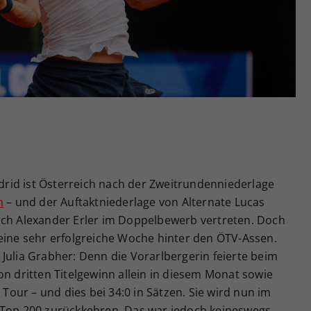
Zweck
generierte ID, für die historische Speicherung
Ihrer vorgenommen Einstellungen, falls der
Webseiten-Betreiber dies eingestellt hat.
rid ist Österreich nach der Zweitrundenniederlage
n
– und der Auftaktniederlage von Alternate Lucas
rch Alexander Erler im Doppelbewerb vertreten. Doch
 eine sehr erfolgreiche Woche hinter den ÖTV-Assen.
Julia Grabher: Denn die Vorarlbergerin feierte beim
on dritten Titelgewinn allein in diesem Monat sowie
 Tour – und dies bei 34:0 in Sätzen. Sie wird nun im
 Top 200 zurückkehren. Das war jedoch keineswegs