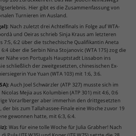
folgserlebnis. Hier gibt es die Zusammenfassung von
onalen Turnieren im Ausland.
al):
Nach zuletzt drei Achtelfinals in Folge auf WTA-
pordà und Oeiras schrieb Sinja Kraus am letzteren
 7:5, 6:2 über die tschechische Qualifikantin Aneta
 6:4 über die Serbin Nina Stojanovic (WTA 175) zog die
der Nähe von Portugals Hauptstadt Lissabon ins
sie schließlich der zweitgesetzten, chinesischen Ex-
iersiegerin Yue Yuan (WTA 103) mit 1:6, 3:6.
SA):
Auch Joel Schwärzler (ATP 327) musste sich im
icolas Mejia aus Kolumbien (ATP 301) mit 4:6, 0:6
rige Vorarlberger aber immerhin den drittgesetzten
, der bis zum Tallahassee-Finale eine Woche zuvor 19
ne gewonnen hatte, mit 6:3, 6:4.
iz):
Was für eine tolle Woche für Julia Grabher! Nach
di Pula (ITF W35) und Koper (ITF W75) setzte die 28