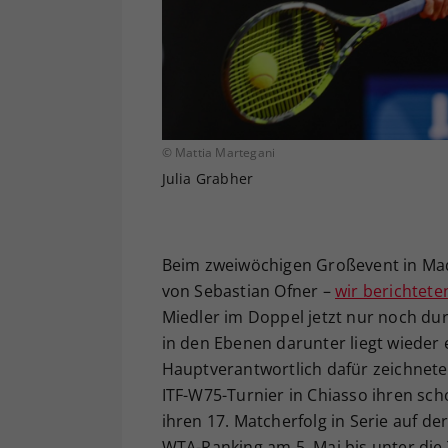
© Mattia Martegani
Julia Grabher
Beim zweiwöchigen Großevent in Mad
von Sebastian Ofner –
wir berichtete
Miedler im Doppel jetzt nur noch du
in den Ebenen darunter liegt wieder
Hauptverantwortlich dafür zeichnete 
ITF-W75-Turnier in Chiasso ihren sch
ihren 17. Matcherfolg in Serie auf der
WTA-Ranking am 5. Mai bis unter die