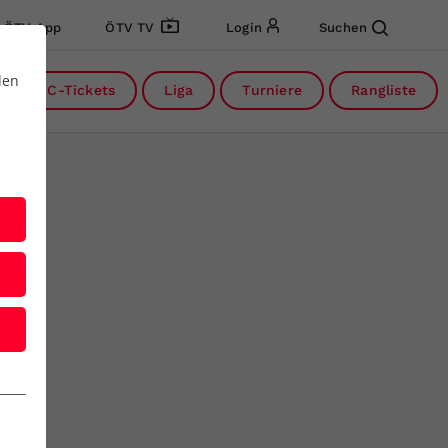
ÖTV App
ÖTV TV
Login
Suchen
den
DC-Tickets
Liga
Turniere
Rangliste