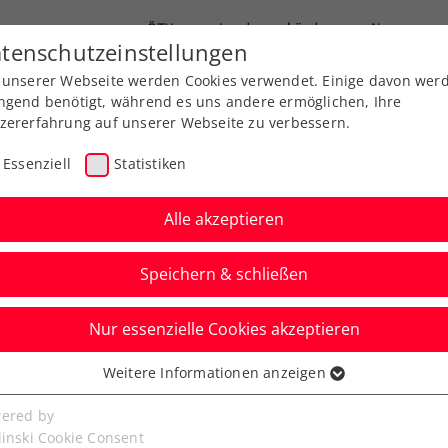
ÖTV
Landesverbände
News
tenschutzeinstellungen
 unserer Webseite werden Cookies verwendet. Einige davon wer
Ausbildung
Services
Über uns
ngend benötigt, während es uns andere ermöglichen, Ihre
zererfahrung auf unserer Webseite zu verbessern.
Essenziell
Statistiken
Alle akzeptieren
Speichern & schließen
 Jugend
Senioren
Nur essenzielle Cookies akzeptieren
:0! Grabher setzt
Weitere Informationen anzeigen
ssenziell
 Siegesserie fort
senzielle Cookies werden für grundlegende Funktionen der
ered by
bseite benötigt. Dadurch ist gewährleistet, dass die Webseite
linski Cookie Consent