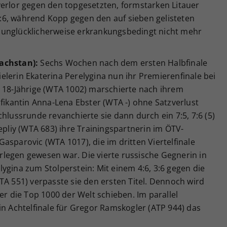
verlor gegen den topgesetzten, formstarken Litauer
 1:6, während Kopp gegen den auf sieben gelisteten
 unglücklicherweise erkrankungsbedingt nicht mehr
achstan):
Sechs Wochen nach dem ersten Halbfinale
lerin Ekaterina Perelygina nun ihr Premierenfinale bei
h 18-Jährige (WTA 1002) marschierte nach ihrem
ifikantin Anna-Lena Ebster (WTA -) ohne Satzverlust
hlussrunde revanchierte sie dann durch ein 7:5, 7:6 (5)
epliy (WTA 683) ihre Trainingspartnerin im ÖTV-
asparovic (WTA 1017), die im dritten Viertelfinale
terlegen gewesen war. Die vierte russische Gegnerin in
ygina zum Stolperstein: Mit einem 4:6, 3:6 gegen die
TA 551) verpasste sie den ersten Titel. Dennoch wird
er die Top 1000 der Welt schieben. Im parallel
in Achtelfinale für Gregor Ramskogler (ATP 944) das