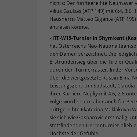
nichts: Der fünftgereihte Neumayer 
Vilius Gaubas (ATP 149) mit 6:4, 3:6,
Hausherrn Matteo Gigante (ATP 195)
antreten konnte.
- ITF-W15-Turnier in Shymkent (Kas
hat Österreichs Neo-Nationalteamspie
den Damen verzeichnet. Die lediglic
Erstrundensieg über die Tiroler Qual
durch den Turnierraster. In der Vorsc
über die viertgesetzte Russin Elina N
Leistungszentrum Südstadt, Claudia G
ihrer Karriere Nepliy mit 4:6, 2:6 un
Folge wurde dann aber auch für Perel
drittgereihte Ekaterina Maklakova (W
sie sich wie Gasparovic erstmalig unt
stattfindenden Herrenturnier blieb e
Höchste der Gefühle.