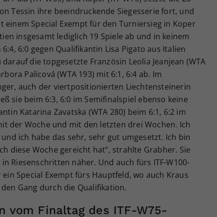
on Tessin ihre beeindruckende Siegesserie fort, und
t einem Special Exempt für den Turniersieg in Koper
rtien insgesamt lediglich 19 Spiele ab und in keinem
:4, 6:0 gegen Qualifikantin Lisa Pigato aus Italien
 darauf die topgesetzte Französin Leolia Jeanjean (WTA
arbora Palicová (WTA 193) mit 6:1, 6:4 ab. Im
ger, auch der viertpositionierten Liechtensteinerin
ß sie beim 6:3, 6:0 im Semifinalspiel ebenso keine
antin Katarina Zavatska (WTA 280) beim 6:1, 6:2 im
 mit der Woche und mit den letzten drei Wochen. Ich
 und ich habe das sehr, sehr gut umgesetzt. Ich bin
ch diese Woche gereicht hat“, strahlte Grabher. Sie
in Riesenschritten näher. Und auch fürs ITF-W100-
r ein Special Exempt fürs Hauptfeld, wo auch Kraus
 den Gang durch die Qualifikation.
en vom Finaltag des ITF-W75-