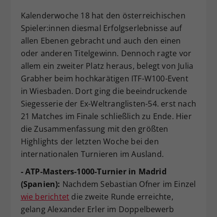
Dieser Wert speichert Ihre Consent-
Kalenderwoche 18 hat den österreichischen
Einstellungen. Unter anderem eine
Spieler:innen diesmal Erfolgserlebnisse auf
zufällig generierte ID, für die
allen Ebenen gebracht und auch den einen
Zweck
historische Speicherung Ihrer
oder anderen Titelgewinn. Dennoch ragte vor
vorgenommen Einstellungen, falls der
Webseiten-Betreiber dies eingestellt
allem ein zweiter Platz heraus, belegt von Julia
hat.
Grabher beim hochkarätigen ITF-W100-Event
in Wiesbaden. Dort ging die beeindruckende
Siegesserie der Ex-Weltranglisten-54. erst nach
21 Matches im Finale schließlich zu Ende. Hier
die Zusammenfassung mit den größten
Highlights der letzten Woche bei den
internationalen Turnieren im Ausland.
- ATP-Masters-1000-Turnier in Madrid
(Spanien):
Nachdem Sebastian Ofner im Einzel
wie berichtet
die zweite Runde erreichte,
gelang Alexander Erler im Doppelbewerb