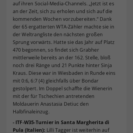
auf ihren Social-Media-Channels. „Jetzt ist es
an der Zeit, sich zu erholen und sich auf die
kommenden Wochen vorzubereiten.“ Dank
der 65 ergatterten WTA-Zähler machte sie in
der Weltrangliste den nächsten großen
Sprung vorwärts. Hatte sie das Jahr auf Platz
470 begonnen, so findet sich Grabher
mittlerweile bereits an der 162. Stelle, bloß
noch drei Ränge und 21 Punkte hinter Sinja
Kraus. Diese war in Wiesbaden in Runde eins
mit 0:6, 6:7 (4) gleichfalls über Bondar
gestolpert. Im Doppel schaffte die Wienerin
mit der für Tschechien antretenden
Moldauerin Anastasia Detiuc den
Halbfinaleinzug.
- ITF-W35-Turnier in Santa Margherita di
Pula (Italien):
Lilli Tagger ist weiterhin auf