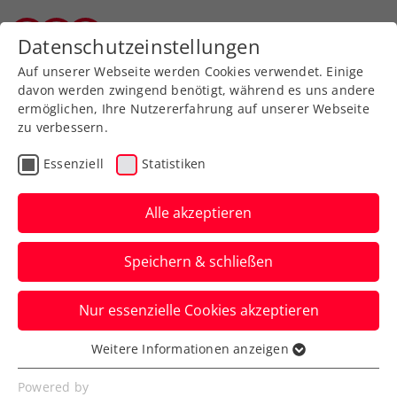
Zurück zur Newsübersicht
Datenschutzeinstellungen
Vorarlberger Tennisverband
Auf unserer Webseite werden Cookies verwendet. Einige
davon werden zwingend benötigt, während es uns andere
ermöglichen, Ihre Nutzererfahrung auf unserer Webseite
zu verbessern.
Rollstuhltennis
Inklusion
ATP
Essenziell
Statistiken
ITF
Turniere
Kids & Jugend
Alle akzeptieren
ITF Wiesbaden: Grabher-
Speichern & schließen
Siegesserie erst im
nächsten Finale gestoppt
Nur essenzielle Cookies akzeptieren
Und mehrere weitere ÖTV-Asse
Weitere Informationen anzeigen
Essenziell
verbuchen Finals, Gregor Ramskogler und
Essenzielle Cookies werden für grundlegende
Powered by
Moritz Freitag Turniersiege.