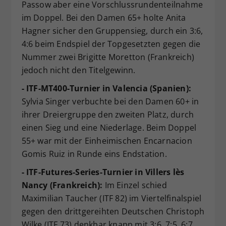
Passow aber eine Vorschlussrundenteilnahme
im Doppel. Bei den Damen 65+ holte Anita
Hagner sicher den Gruppensieg, durch ein 3:6,
4:6 beim Endspiel der Topgesetzten gegen die
Nummer zwei Brigitte Moretton (Frankreich)
jedoch nicht den Titelgewinn.
- ITF-MT400-Turnier in Valencia (Spanien):
Sylvia Singer verbuchte bei den Damen 60+ in
ihrer Dreiergruppe den zweiten Platz, durch
einen Sieg und eine Niederlage. Beim Doppel
55+ war mit der Einheimischen Encarnacion
Gomis Ruiz in Runde eins Endstation.
- ITF-Futures-Series-Turnier in Villers lès
Nancy (Frankreich):
Im Einzel schied
Maximilian Taucher (ITF 82) im Viertelfinalspiel
gegen den drittgereihten Deutschen Christoph
Wilke (ITF 73) denkbar knapp mit 3:6, 7:5, 6:7