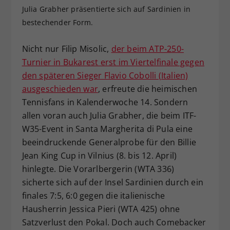
Julia Grabher präsentierte sich auf Sardinien in
Dieser Wert speichert Ihre Consent-
bestechender Form.
Einstellungen. Unter anderem eine
zufällig generierte ID, für die
Zweck
historische Speicherung Ihrer
Nicht nur Filip Misolic,
der beim ATP-250-
vorgenommen Einstellungen, falls der
Turnier in Bukarest erst im Viertelfinale gegen
Webseiten-Betreiber dies eingestellt
den späteren Sieger Flavio Cobolli (Italien)
hat.
ausgeschieden war
, erfreute die heimischen
Tennisfans in Kalenderwoche 14. Sondern
allen voran auch Julia Grabher, die beim ITF-
W35-Event in Santa Margherita di Pula eine
beeindruckende Generalprobe für den Billie
Jean King Cup in Vilnius (8. bis 12. April)
hinlegte. Die Vorarlbergerin (WTA 336)
sicherte sich auf der Insel Sardinien durch ein
finales 7:5, 6:0 gegen die italienische
Hausherrin Jessica Pieri (WTA 425) ohne
Satzverlust den Pokal. Doch auch Comebacker