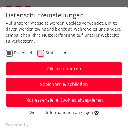
Zurück zur Newsübersicht
Datenschutzeinstellungen
Vorarlberger Tennisverband
Auf unserer Webseite werden Cookies verwendet. Einige
davon werden zwingend benötigt, während es uns andere
ermöglichen, Ihre Nutzererfahrung auf unserer Webseite
zu verbessern.
Rollstuhltennis
Inklusion
ATP
Essenziell
Statistiken
WTA
ITF
Turniere
Kids & Jugend
Alle akzeptieren
Senioren
Speichern & schließen
ITF Santa Margherita di
Nur essenzielle Cookies akzeptieren
Pula: Beeindruckende
Weitere Informationen anzeigen
Grabher-Generalprobe
Essenziell
Essenzielle Cookies werden für grundlegende
Powered by