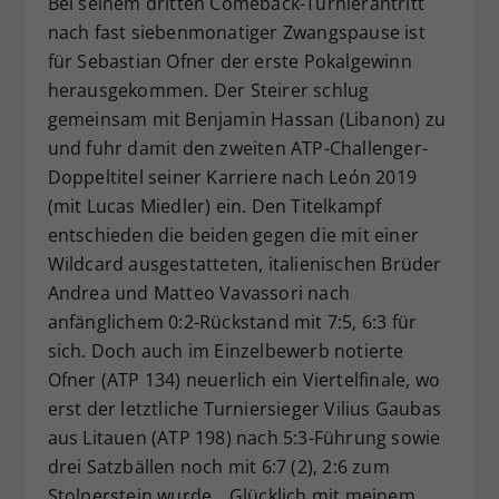
Bei seinem dritten Comeback-Turnierantritt
nach fast siebenmonatiger Zwangspause ist
für Sebastian Ofner der erste Pokalgewinn
herausgekommen. Der Steirer schlug
gemeinsam mit Benjamin Hassan (Libanon) zu
und fuhr damit den zweiten ATP-Challenger-
Doppeltitel seiner Karriere nach León 2019
(mit Lucas Miedler) ein. Den Titelkampf
entschieden die beiden gegen die mit einer
Wildcard ausgestatteten, italienischen Brüder
Andrea und Matteo Vavassori nach
anfänglichem 0:2-Rückstand mit 7:5, 6:3 für
sich. Doch auch im Einzelbewerb notierte
Ofner (ATP 134) neuerlich ein Viertelfinale, wo
erst der letztliche Turniersieger Vilius Gaubas
aus Litauen (ATP 198) nach 5:3-Führung sowie
drei Satzbällen noch mit 6:7 (2), 2:6 zum
Stolperstein wurde. „Glücklich mit meinem