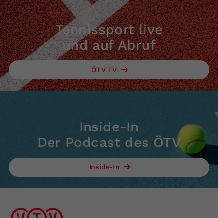
Tennissport live
und auf Abruf
ÖTV TV
Inside-In
Der Podcast des ÖTV
Inside-In