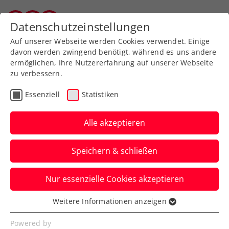
Zurück zur Newsübersicht
Datenschutzeinstellungen
Vorarlberger Tennisverband
Auf unserer Webseite werden Cookies verwendet. Einige
davon werden zwingend benötigt, während es uns andere
ermöglichen, Ihre Nutzererfahrung auf unserer Webseite
zu verbessern.
WTA
Turniere
Essenziell
Statistiken
WTA Hamburg: Kraus
erkämpft sich Platz im
Alle akzeptieren
Achtelfinale
Speichern & schließen
Österreichs Nummer zwei feiert zum
Nur essenzielle Cookies akzeptieren
zweiten Mal einen Sieg im Main Draw
eines WTA-250-Turniers.
Weitere Informationen anzeigen
Essenziell
Verfasst von: Manuel Wachta, 15.07.2025
Essenzielle Cookies werden für grundlegende
Powered by