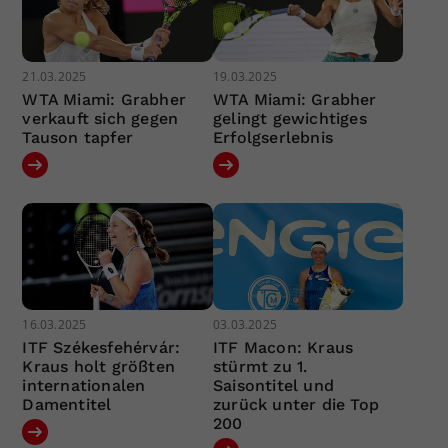
21.03.2025
19.03.2025
WTA Miami: Grabher
WTA Miami: Grabher
verkauft sich gegen
gelingt gewichtiges
Tauson tapfer
Erfolgserlebnis
16.03.2025
03.03.2025
ITF Székesfehérvár:
ITF Macon: Kraus
Kraus holt größten
stürmt zu 1.
internationalen
Saisontitel und
Damentitel
zurück unter die Top
200