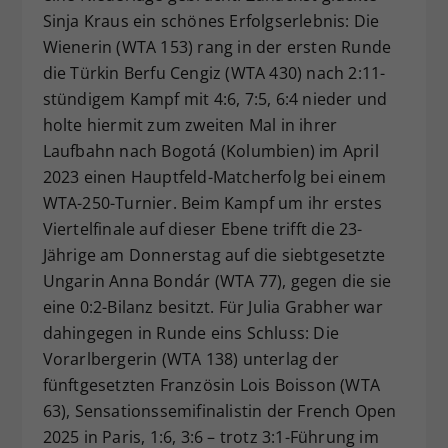
Sinja Kraus ein schönes Erfolgserlebnis: Die
Dieser Wert speichert Ihre Consent-
Wienerin (WTA 153) rang in der ersten Runde
Einstellungen. Unter anderem eine
zufällig generierte ID, für die
die Türkin Berfu Cengiz (WTA 430) nach 2:11-
Zweck
historische Speicherung Ihrer
stündigem Kampf mit 4:6, 7:5, 6:4 nieder und
vorgenommen Einstellungen, falls der
holte hiermit zum zweiten Mal in ihrer
Webseiten-Betreiber dies eingestellt
Laufbahn nach Bogotá (Kolumbien) im April
hat.
2023 einen Hauptfeld-Matcherfolg bei einem
WTA-250-Turnier. Beim Kampf um ihr erstes
Viertelfinale auf dieser Ebene trifft die 23-
Jährige am Donnerstag auf die siebtgesetzte
Ungarin Anna Bondár (WTA 77), gegen die sie
eine 0:2-Bilanz besitzt. Für Julia Grabher war
dahingegen in Runde eins Schluss: Die
Vorarlbergerin (WTA 138) unterlag der
fünftgesetzten Französin Lois Boisson (WTA
63), Sensationssemifinalistin der French Open
2025 in Paris, 1:6, 3:6 – trotz 3:1-Führung im