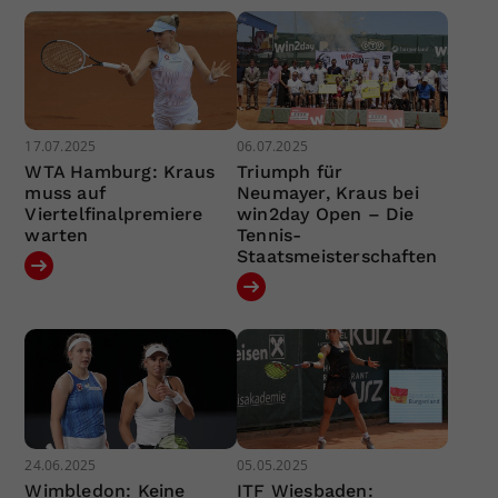
17.07.2025
06.07.2025
WTA Hamburg: Kraus
Triumph für
muss auf
Neumayer, Kraus bei
Viertelfinalpremiere
win2day Open – Die
warten
Tennis-
Staatsmeisterschaften
24.06.2025
05.05.2025
Wimbledon: Keine
ITF Wiesbaden: