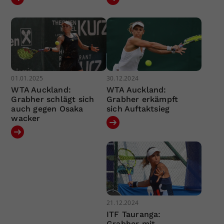
01.01.2025
30.12.2024
WTA Auckland:
WTA Auckland:
Grabher schlägt sich
Grabher erkämpft
auch gegen Osaka
sich Auftaktsieg
wacker
21.12.2024
ITF Tauranga:
Grabher mit