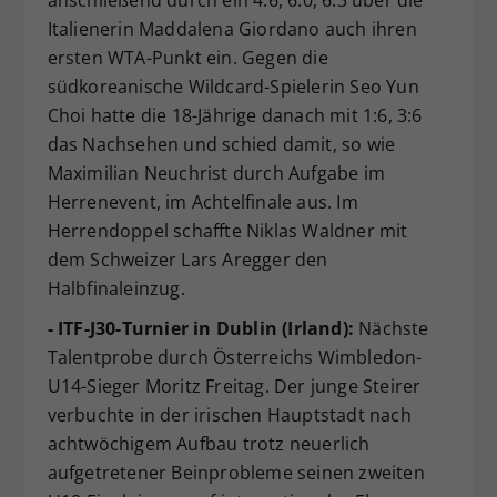
anschließend durch ein 4:6, 6:0, 6:3 über die
Italienerin Maddalena Giordano auch ihren
ersten WTA-Punkt ein. Gegen die
südkoreanische Wildcard-Spielerin Seo Yun
Choi hatte die 18-Jährige danach mit 1:6, 3:6
das Nachsehen und schied damit, so wie
Maximilian Neuchrist durch Aufgabe im
Herrenevent, im Achtelfinale aus. Im
Herrendoppel schaffte Niklas Waldner mit
dem Schweizer Lars Aregger den
Halbfinaleinzug.
- ITF-J30-Turnier in Dublin (Irland):
Nächste
Talentprobe durch Österreichs Wimbledon-
U14-Sieger Moritz Freitag. Der junge Steirer
verbuchte in der irischen Hauptstadt nach
achtwöchigem Aufbau trotz neuerlich
aufgetretener Beinprobleme seinen zweiten