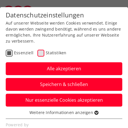
Zurück zur Newsübersicht
Datenschutzeinstellungen
Vorarlberger Tennisverband
Auf unserer Webseite werden Cookies verwendet. Einige
davon werden zwingend benötigt, während es uns andere
ermöglichen, Ihre Nutzererfahrung auf unserer Webseite
zu verbessern.
ATP
ITF
Turniere
Kids & Jugend
Essenziell
Statistiken
ITF Prag: Finaleinzug –
Kraus kommt den Top
Alle akzeptieren
100 immer näher
Speichern & schließen
Derweil verzeichnet Neil Oberleitner in
Nur essenzielle Cookies akzeptieren
Pau schon seinen dritten ATP-Challenger-
Saisontitel.
Weitere Informationen anzeigen
Essenziell
Verfasst von: Manuel Wachta, 18.02.2026
Essenzielle Cookies werden für grundlegende
Powered by