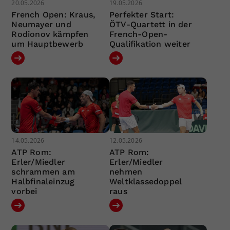
20.05.2026
19.05.2026
French Open: Kraus,
Perfekter Start:
Neumayer und
ÖTV-Quartett in der
Rodionov kämpfen
French-Open-
um Hauptbewerb
Qualifikation weiter
14.05.2026
12.05.2026
ATP Rom:
ATP Rom:
Erler/Miedler
Erler/Miedler
schrammen am
nehmen
Halbfinaleinzug
Weltklassedoppel
vorbei
raus