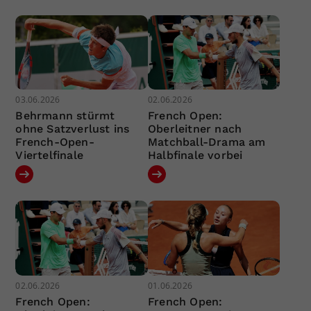
03.06.2026
02.06.2026
Behrmann stürmt
French Open:
ohne Satzverlust ins
Oberleitner nach
French-Open-
Matchball-Drama am
Viertelfinale
Halbfinale vorbei
02.06.2026
01.06.2026
French Open:
French Open: