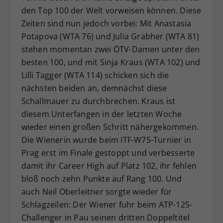
den Top 100 der Welt vorweisen können. Diese
Dieser Wert speichert Ihre Consent-
Zeiten sind nun jedoch vorbei: Mit Anastasia
Einstellungen. Unter anderem eine
zufällig generierte ID, für die
Potapova (WTA 76) und Julia Grabher (WTA 81)
Zweck
historische Speicherung Ihrer
stehen momentan zwei ÖTV-Damen unter den
vorgenommen Einstellungen, falls der
besten 100, und mit Sinja Kraus (WTA 102) und
Webseiten-Betreiber dies eingestellt
Lilli Tagger (WTA 114) schicken sich die
hat.
nächsten beiden an, demnächst diese
Schallmauer zu durchbrechen. Kraus ist
diesem Unterfangen in der letzten Woche
wieder einen großen Schritt nähergekommen.
Die Wienerin wurde beim ITF-W75-Turnier in
Prag erst im Finale gestoppt und verbesserte
damit ihr Career High auf Platz 102, ihr fehlen
bloß noch zehn Punkte auf Rang 100. Und
auch Neil Oberleitner sorgte wieder für
Schlagzeilen: Der Wiener fuhr beim ATP-125-
Challenger in Pau seinen dritten Doppeltitel