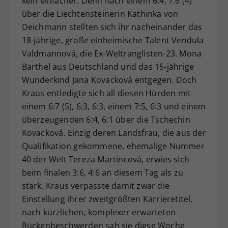
kein einfacher: Denn nach einem 6:4, 7:6 (4)
über die Liechtensteinerin Kathinka von
Deichmann stellten sich ihr nacheinander das
18-jährige, große einheimische Talent Vendula
Valdmannová, die Ex-Weltranglisten-23. Mona
Barthel aus Deutschland und das 15-jährige
Wunderkind Jana Kovacková entgegen. Doch
Kraus entledigte sich all diesen Hürden mit
einem 6:7 (5), 6:3, 6:3, einem 7:5, 6:3 und einem
überzeugenden 6:4, 6:1 über die Tschechin
Kovacková. Einzig deren Landsfrau, die aus der
Qualifikation gekommene, ehemalige Nummer
40 der Welt Tereza Martincová, erwies sich
beim finalen 3:6, 4:6 an diesem Tag als zu
stark. Kraus verpasste damit zwar die
Einstellung ihrer zweitgrößten Karrieretitel,
nach kürzlichen, komplexer erwarteten
Rückenbeschwerden sah sie diese Woche