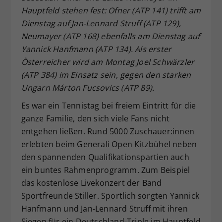
Hauptfeld stehen fest: Ofner (ATP 141) trifft am
Dieser Wert speichert Ihre Consent-
Dienstag auf Jan-Lennard Struff (ATP 129),
Einstellungen. Unter anderem eine
zufällig generierte ID, für die
Neumayer (ATP 168) ebenfalls am Dienstag auf
Zweck
historische Speicherung Ihrer
Yannick Hanfmann (ATP 134). Als erster
vorgenommen Einstellungen, falls der
Österreicher wird am Montag Joel Schwärzler
Webseiten-Betreiber dies eingestellt
(ATP 384) im Einsatz sein, gegen den starken
hat.
Ungarn Márton Fucsovics (ATP 89).
Es war ein Tennistag bei freiem Eintritt für die
ganze Familie, den sich viele Fans nicht
entgehen ließen. Rund 5000 Zuschauer:innen
erlebten beim Generali Open Kitzbühel neben
den spannenden Qualifikationspartien auch
ein buntes Rahmenprogramm. Zum Beispiel
das kostenlose Livekonzert der Band
Sportfreunde Stiller. Sportlich sorgten Yannick
Hanfmann und Jan-Lennard Struff mit ihren
Siegen für ein Deutschland-Triple im Hauptfeld