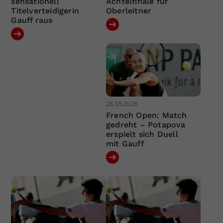
sensationell
Achtelfinale für
Titelverteidigerin
Oberleitner
Gauff raus
28.05.2026
French Open: Match
gedreht – Potapova
erspielt sich Duell
mit Gauff