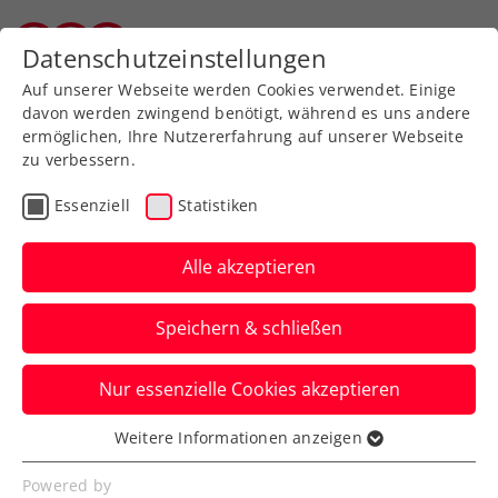
Zurück zur Newsübersicht
Datenschutzeinstellungen
Vorarlberger Tennisverband
Auf unserer Webseite werden Cookies verwendet. Einige
davon werden zwingend benötigt, während es uns andere
ermöglichen, Ihre Nutzererfahrung auf unserer Webseite
zu verbessern.
Turniere
ATP
Essenziell
Statistiken
Generali Open Kitzbühel:
Rodionov zieht gegen
Alle akzeptieren
Struff den Kürzeren
Speichern & schließen
Nun kommt es beim ATP-250-Turnier in
Nur essenzielle Cookies akzeptieren
Tirol auch im Hauptfeld zu österreichisch-
deutschen Duellen.
Weitere Informationen anzeigen
Essenziell
Verfasst von: Presseaussendung / Redaktion, 20.07.2025
Essenzielle Cookies werden für grundlegende
Powered by