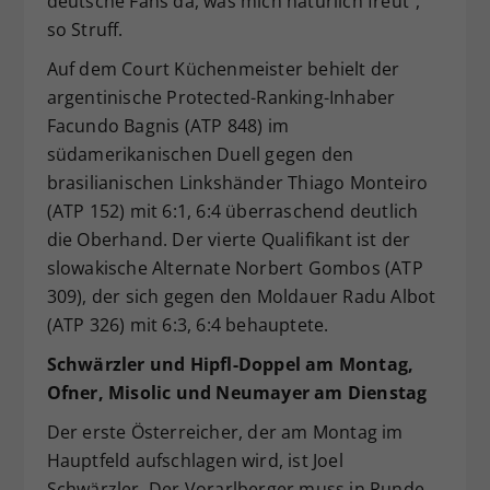
deutsche Fans da, was mich natürlich freut“,
so Struff.
Auf dem Court Küchenmeister behielt der
argentinische Protected-Ranking-Inhaber
Facundo Bagnis (ATP 848) im
südamerikanischen Duell gegen den
brasilianischen Linkshänder Thiago Monteiro
(ATP 152) mit 6:1, 6:4 überraschend deutlich
die Oberhand. Der vierte Qualifikant ist der
slowakische Alternate Norbert Gombos (ATP
309), der sich gegen den Moldauer Radu Albot
(ATP 326) mit 6:3, 6:4 behauptete.
Schwärzler und Hipfl-Doppel am Montag,
Ofner, Misolic und Neumayer am Dienstag
Der erste Österreicher, der am Montag im
Hauptfeld aufschlagen wird, ist Joel
Schwärzler. Der Vorarlberger muss in Runde