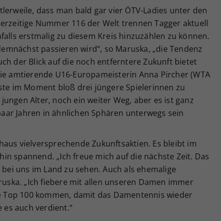
lerweile, dass man bald gar vier ÖTV-Ladies unter den
derzeitige Nummer 116 der Welt trennen Tagger aktuell
falls erstmalig zu diesem Kreis hinzuzählen zu können.
s demnächst passieren wird“, so Maruska, „die Tendenz
 auch der Blick auf die noch entferntere Zukunft bietet
 die amtierende U16-Europameisterin Anna Pircher (WTA
iste im Moment bloß drei jüngere Spielerinnen zu
m jungen Alter, noch ein weiter Weg, aber es ist ganz
n paar Jahren in ähnlichen Sphären unterwegs sein
haus vielversprechende Zukunftsaktien. Es bleibt im
in spannend. „Ich freue mich auf die nächste Zeit. Das
g bei uns im Land zu sehen. Auch als ehemalige
aruska. „Ich fiebere mit allen unseren Damen immer
die Top 100 kommen, damit das Damentennis wieder
es auch verdient.“