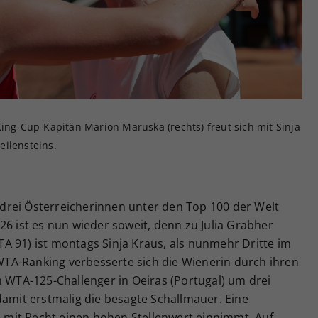
Zweck
generierte ID, für die historische Speicherung
Ihrer vorgenommen Einstellungen, falls der
Webseiten-Betreiber dies eingestellt hat.
King-Cup-Kapitän Marion Maruska (rechts) freut sich mit Sinja
eilensteins.
t drei Österreicherinnen unter den Top 100 der Welt
26 ist es nun wieder soweit, denn zu Julia Grabher
A 91) ist montags Sinja Kraus, als nunmehr Dritte im
TA-Ranking verbesserte sich die Wienerin durch ihren
m WTA-125-Challenger in Oeiras (Portugal) um drei
damit erstmalig die besagte Schallmauer. Eine
ge mit Recht einen hohen Stellenwert einnimmt. Auf