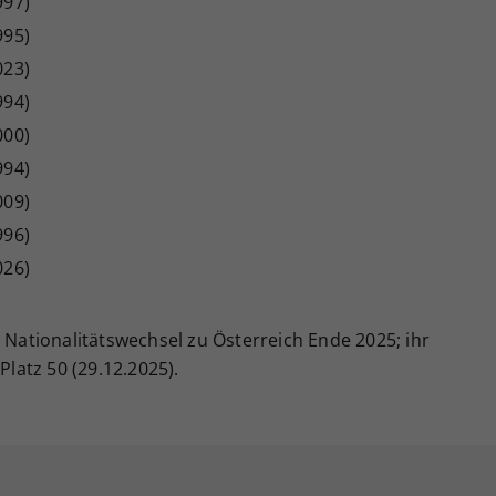
997)
995)
023)
994)
000)
994)
009)
996)
026)
m Nationalitätswechsel zu Österreich Ende 2025; ihr
Platz 50 (29.12.2025).