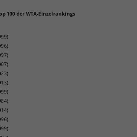
Top 100 der WTA-Einzelrankings
999)
996)
997)
007)
023)
013)
999)
984)
014)
996)
999)