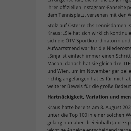
ihrer offiziellen Instagram-Fanseite 
dem Tennisplatz, versehen mit den W
Stolz auf Österreichs Tennisdamen i
Kraus: „Sie hat sich wirklich kontinui
sich die ÖTV-Sportkoordinatorin und 
Aufwärtstrend war für die Niederöst
„Sinja ist einfach immer einen Schrit
Macon, danach hat sie gleich drei I
und Wien, um im November gar bei ei
richtig angefangen hat es für mich ab
weiterer Beweis für die große Bedeu
Hartnäckigkeit, Variation und ment
Kraus hatte bereits am 8. August 202
unter die Top 100 in einer solchen W
gelang nun aber dreieinhalb Jahre sp
wichtige Aspekte entscheidend verbe