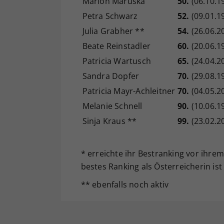
Marion Maruska
50.
(06.10.1
Petra Schwarz
52.
(09.01.1
Julia Grabher **
54.
(26.06.2
Beate Reinstadler
60.
(20.06.1
Patricia Wartusch
65.
(24.04.2
Sandra Dopfer
70.
(29.08.1
Patricia Mayr-Achleitner
70.
(04.05.2
Melanie Schnell
90.
(10.06.1
Sinja Kraus **
99.
(23.02.2
* erreichte ihr Bestranking vor ihre
bestes Ranking als Österreicherin ist 
** ebenfalls noch aktiv