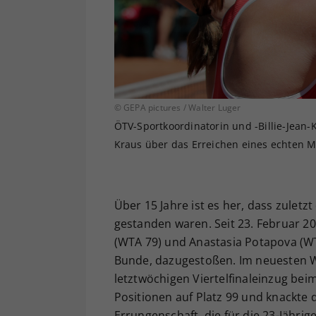
© GEPA pictures / Walter Luger
ÖTV-Sportkoordinatorin und -Billie-Jean-
Kraus über das Erreichen eines echten M
Über 15 Jahre ist es her, dass zuletz
gestanden waren. Seit 23. Februar 20
(WTA 79) und Anastasia Potapova (WT
Bunde, dazugestoßen. Im neuesten W
letztwöchigen Viertelfinaleinzug bei
Positionen auf Platz 99 und knackte 
Errungenschaft, die für die 23-Jähri