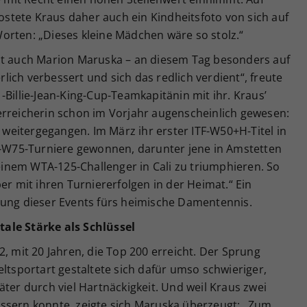
postete Kraus daher auch ein Kindheitsfoto von sich auf
orten: „Dieses kleine Mädchen wäre so stolz.“
st auch Marion Maruska – an diesem Tag besonders auf
erlich verbessert und sich das redlich verdient“, freute
-Billie-Jean-King-Cup-Teamkapitänin mit ihr. Kraus’
erreicherin schon im Vorjahr augenscheinlich gewesen:
t weitergegangen. Im März ihr erster ITF-W50+H-Titel in
TF-W75-Turniere gewonnen, darunter jene in Amstetten
nem WTA-125-Challenger in Cali zu triumphieren. So
er mit ihren Turniererfolgen in der Heimat.“ Ein
tung dieser Events fürs heimische Damentennis.
ale Stärke als Schlüssel
2, mit 20 Jahren, die Top 200 erreicht. Der Sprung
eltsportart gestaltete sich dafür umso schwieriger,
äter durch viel Hartnäckigkeit. Und weil Kraus zwei
ssern konnte, zeigte sich Maruska überzeugt: „Zum