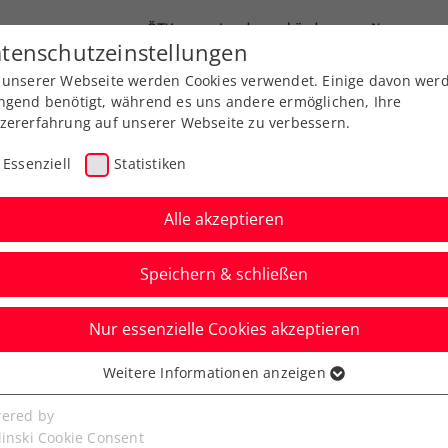
ÖTV
Landesverbände
News
tenschutzeinstellungen
 unserer Webseite werden Cookies verwendet. Einige davon wer
Ausbildung
Services
Über uns
ngend benötigt, während es uns andere ermöglichen, Ihre
zererfahrung auf unserer Webseite zu verbessern.
Essenziell
Statistiken
Alle akzeptieren
Speichern & schließen
Nur essenzielle Cookies akzeptieren
 Top 100 – Maruska:
Weitere Informationen anzeigen
ssenziell
as redlich verdient“
senzielle Cookies werden für grundlegende Funktionen der
ered by
bseite benötigt. Dadurch ist gewährleistet, dass die Webseite
linski Cookie Consent