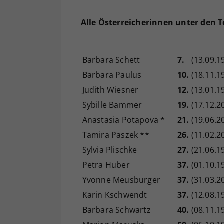
Alle Österreicherinnen unter den 
Barbara Schett
7.
(13.09.1
Barbara Paulus
10.
(18.11.1
Judith Wiesner
12.
(13.01.1
Sybille Bammer
19.
(17.12.2
Anastasia Potapova *
21.
(19.06.2
Tamira Paszek **
26.
(11.02.2
Sylvia Plischke
27.
(21.06.1
Petra Huber
37.
(01.10.1
Yvonne Meusburger
37.
(31.03.2
Karin Kschwendt
37.
(12.08.1
Barbara Schwartz
40.
(08.11.1