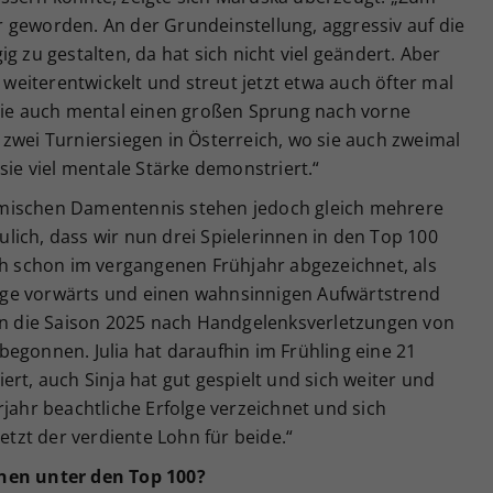
ler geworden. An der Grundeinstellung, aggressiv auf die
g zu gestalten, da hat sich nicht viel geändert. Aber
h weiterentwickelt und streut jetzt etwa auch öfter mal
 sie auch mental einen großen Sprung nach vorne
zwei Turniersiegen in Österreich, wo sie auch zweimal
sie viel mentale Stärke demonstriert.“
mischen Damentennis stehen jedoch gleich mehrere
eulich, dass wir nun drei Spielerinnen in den Top 100
ch schon im vergangenen Frühjahr abgezeichnet, als
ge vorwärts und einen wahnsinnigen Aufwärtstrend
ben die Saison 2025 nach Handgelenksverletzungen von
egonnen. Julia hat daraufhin im Frühling eine 21
ert, auch Sinja hat gut gespielt und sich weiter und
rjahr beachtliche Erfolge verzeichnet und sich
jetzt der verdiente Lohn für beide.“
nnen unter den Top 100?