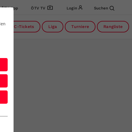
ÖTV App
ÖTV TV
Login
Suchen
den
DC-Tickets
Liga
Turniere
Rangliste