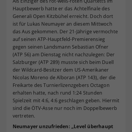
Als Einziger des rot-weiß-roten Quartetts im
Dieser Wert speichert Ihre Consent-
Hauptbewerb hatte er das Achtelfinale des
Einstellungen. Unter anderem eine
Generali Open Kitzbühel erreicht. Doch dort
zufällig generierte ID, für die
ist für Lukas Neumayer an diesem Mittwoch
Zweck
historische Speicherung Ihrer
das Aus gekommen. Der 21-Jährige vermochte
vorgenommen Einstellungen, falls der
auf seinen ATP-Hauptfeld-Premierensieg
Webseiten-Betreiber dies eingestellt
hat.
gegen seinen Landsmann Sebastian Ofner
(ATP 56) am Dienstag nicht nachzulegen: Der
Salzburger (ATP 289) musste sich beim Duell
der Wildcard-Besitzer dem US-Amerikaner
Nicolas Moreno de Alboran (ATP 143), der die
Freikarte des Turnierlizenzgebers Octagon
erhalten hatte, nach rund 1:24 Stunden
Spielzeit mit 4:6, 4:6 geschlagen geben. Hiermit
sind die ÖTV-Asse nur noch im Doppelbewerb
vertreten.
Neumayer unzufrieden: „Level überhaupt