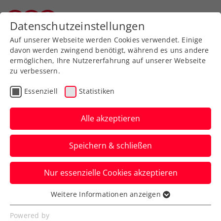
Zurück zur Newsübersicht
Datenschutzeinstellungen
Vorarlberger Tennisverband
Auf unserer Webseite werden Cookies verwendet. Einige
davon werden zwingend benötigt, während es uns andere
ermöglichen, Ihre Nutzererfahrung auf unserer Webseite
zu verbessern.
Turniere
ATP
Essenziell
Statistiken
Generali Open Kitzbühel:
Neumayer kann auf
Alle akzeptieren
Premierensieg nicht
Speichern & schließen
nachlegen
Nur essenzielle Cookies akzeptieren
Der heimische Zukunftshoffnung scheidet
beim ATP-Turnier in Tirol als letzter
Weitere Informationen anzeigen
Essenziell
Österreicher im Einzel aus.
Essenzielle Cookies werden für grundlegende
Powered by