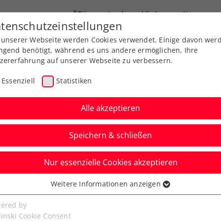
ÖTV
Landesverbände
News
tenschutzeinstellungen
 unserer Webseite werden Cookies verwendet. Einige davon wer
Ausbildung
Services
Über uns
ngend benötigt, während es uns andere ermöglichen, Ihre
zererfahrung auf unserer Webseite zu verbessern.
Essenziell
Statistiken
Alle akzeptieren
Speichern & schließen
Nur essenzielle Cookies akzeptieren
Pool: Berrettini
Weitere Informationen anzeigen
ssenziell
 Kitzbühel
senzielle Cookies werden für grundlegende Funktionen der
ered by
bseite benötigt. Dadurch ist gewährleistet, dass die Webseite
linski Cookie Consent