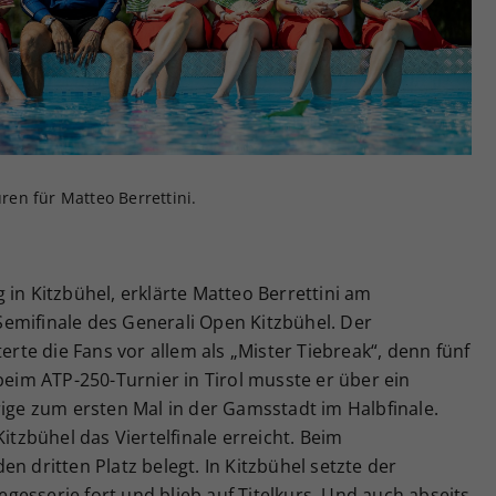
Zweck
generierte ID, für die historische Speicherung
Ihrer vorgenommen Einstellungen, falls der
Webseiten-Betreiber dies eingestellt hat.
en für Matteo Berrettini.
 in Kitzbühel, erklärte Matteo Berrettini am
emifinale des Generali Open Kitzbühel. Der
terte die Fans vor allem als „Mister Tiebreak“, denn fünf
beim ATP-250-Turnier in Tirol musste er über ein
rige zum ersten Mal in der Gamsstadt im Halbfinale.
Kitzbühel das Viertelfinale erreicht. Beim
n dritten Platz belegt. In Kitzbühel setzte der
esserie fort und blieb auf Titelkurs. Und auch abseits