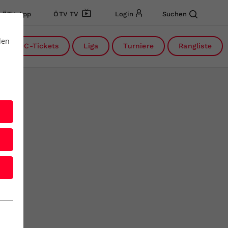
ÖTV App
ÖTV TV
Login
Suchen
den
DC-Tickets
Liga
Turniere
Rangliste