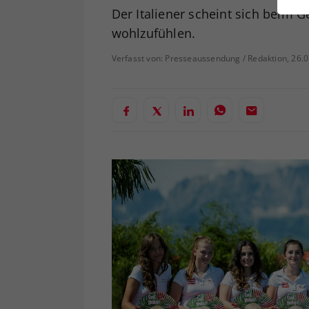
ei
Der Italiener scheint sich beim G
wohlzufühlen.
Verfasst von: Presseaussendung / Redaktion, 26.
S