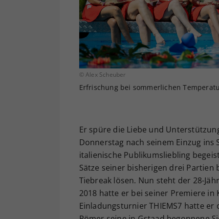
© Alex Scheuber
Erfrischung bei sommerlichen Temperatur
Er spüre die Liebe und Unterstützung
Donnerstag nach seinem Einzug ins S
italienische Publikumsliebling begeis
Sätze seiner bisherigen drei Partien 
Tiebreak lösen. Nun steht der 28-Jäh
2018 hatte er bei seiner Premiere in 
Einladungsturnier THIEMS7 hatte er de
Römer seine in Gstaad begonnene Sieg