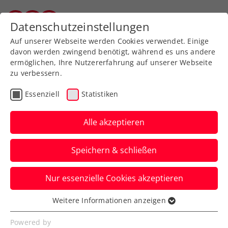
Zurück zur Newsübersicht
Datenschutzeinstellungen
Vorarlberger Tennisverband
Auf unserer Webseite werden Cookies verwendet. Einige
davon werden zwingend benötigt, während es uns andere
ermöglichen, Ihre Nutzererfahrung auf unserer Webseite
zu verbessern.
Turniere
ATP
Essenziell
Statistiken
Generali bleibt bis 2027
Titelsponsor in Kitzbühel
Alle akzeptieren
Das ATP-Turnier in Tirol kann weiterhin
Speichern & schließen
aufs renommierte
Versicherungsunternehmen zählen.
Nur essenzielle Cookies akzeptieren
Verfasst von: Presseaussendung / Redaktion, 27.07.2024
Weitere Informationen anzeigen
Essenziell
Essenzielle Cookies werden für grundlegende
Powered by