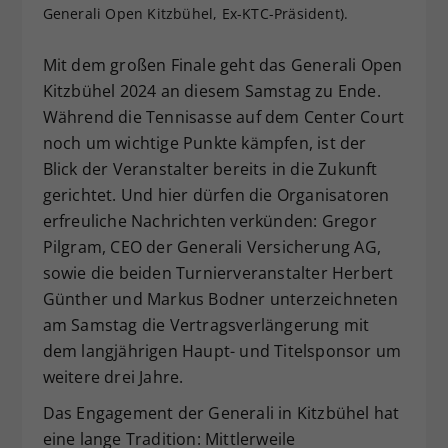
Generali Open Kitzbühel, Ex-KTC-Präsident).
Dieser Wert speichert Ihre Consent-
Einstellungen. Unter anderem eine
Mit dem großen Finale geht das Generali Open
zufällig generierte ID, für die
Kitzbühel 2024 an diesem Samstag zu Ende.
Zweck
historische Speicherung Ihrer
vorgenommen Einstellungen, falls der
Während die Tennisasse auf dem Center Court
Webseiten-Betreiber dies eingestellt
noch um wichtige Punkte kämpfen, ist der
hat.
Blick der Veranstalter bereits in die Zukunft
gerichtet. Und hier dürfen die Organisatoren
erfreuliche Nachrichten verkünden: Gregor
Pilgram, CEO der Generali Versicherung AG,
sowie die beiden Turnierveranstalter Herbert
Günther und Markus Bodner unterzeichneten
am Samstag die Vertragsverlängerung mit
dem langjährigen Haupt- und Titelsponsor um
weitere drei Jahre.
Das Engagement der Generali in Kitzbühel hat
eine lange Tradition: Mittlerweile