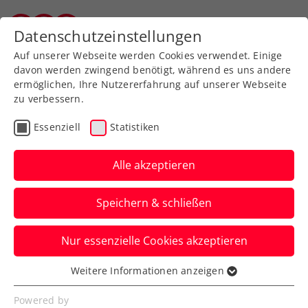
Zurück zur Newsübersicht
Datenschutzeinstellungen
Vorarlberger Tennisverband
Auf unserer Webseite werden Cookies verwendet. Einige
davon werden zwingend benötigt, während es uns andere
ermöglichen, Ihre Nutzererfahrung auf unserer Webseite
zu verbessern.
Turniere
ATP
Essenziell
Statistiken
Generali Open Kitzbühel:
Marathonmatches am
Alle akzeptieren
Viertelfinaltag
Speichern & schließen
Gleich zwei der Partien beim ATP-Turnier
Nur essenzielle Cookies akzeptieren
in Tirol dauern am Donnerstag weit über
drei Stunden.
Weitere Informationen anzeigen
Essenziell
Verfasst von: Presseaussendung / Redaktion, 25.07.2024
Essenzielle Cookies werden für grundlegende
Powered by