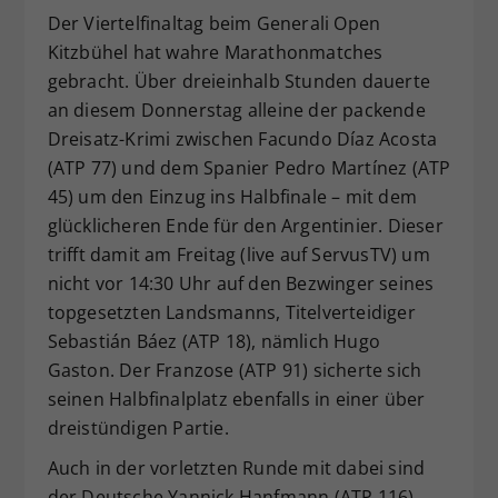
Der Viertelfinaltag beim Generali Open
Dieser Wert speichert Ihre Consent-
Kitzbühel hat wahre Marathonmatches
Einstellungen. Unter anderem eine
zufällig generierte ID, für die
gebracht. Über dreieinhalb Stunden dauerte
Zweck
historische Speicherung Ihrer
an diesem Donnerstag alleine der packende
vorgenommen Einstellungen, falls der
Dreisatz-Krimi zwischen Facundo Díaz Acosta
Webseiten-Betreiber dies eingestellt
(ATP 77) und dem Spanier Pedro Martínez (ATP
hat.
45) um den Einzug ins Halbfinale – mit dem
glücklicheren Ende für den Argentinier. Dieser
trifft damit am Freitag (live auf ServusTV) um
nicht vor 14:30 Uhr auf den Bezwinger seines
topgesetzten Landsmanns, Titelverteidiger
Sebastián Báez (ATP 18), nämlich Hugo
Gaston. Der Franzose (ATP 91) sicherte sich
seinen Halbfinalplatz ebenfalls in einer über
dreistündigen Partie.
Auch in der vorletzten Runde mit dabei sind
der Deutsche Yannick Hanfmann (ATP 116)