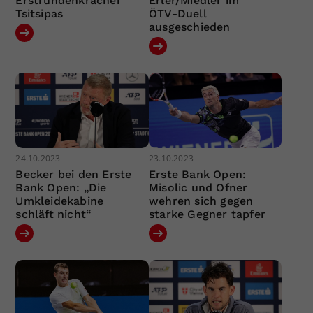
Erstrundenkracher
Erler/Miedler im
Tsitsipas
ÖTV-Duell
ausgeschieden
24.10.2023
23.10.2023
Becker bei den Erste
Erste Bank Open:
Bank Open: „Die
Misolic und Ofner
Umkleidekabine
wehren sich gegen
schläft nicht“
starke Gegner tapfer