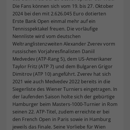
Die Fans können sich vom 19. bis 27. Oktober
Dieser Wert speichert Ihre Consent-
2024 bei den mit 2.626.045 Euro dotierten
Einstellungen. Unter anderem eine
zufällig generierte ID, für die
Erste Bank Open einmal mehr auf ein
Zweck
historische Speicherung Ihrer
Tennisspektakel freuen. Die vorläufige
vorgenommen Einstellungen, falls der
Nennliste wird vom deutschen
Webseiten-Betreiber dies eingestellt
Weltranglistenzweiten Alexander Zverev vorm
hat.
russischen Vorjahresfinalisten Daniil
Medvedev (ATP-Rang 5), dem US-Amerikaner
Taylor Fritz (ATP 7) und dem Bulgaren Grigor
Dimitrov (ATP 10) angeführt. Zverev hat sich
2021 wie auch Medvedev 2022 bereits in die
Siegerliste des Wiener Turniers eingetragen. In
der laufenden Saison holte sich der gebürtige
Hamburger beim Masters-1000-Turnier in Rom
seinen 22. ATP-Titel, zudem erreichte er bei
den French Open in Paris sowie in Hamburg
jeweils das Finale. Seine Vorliebe für Wien