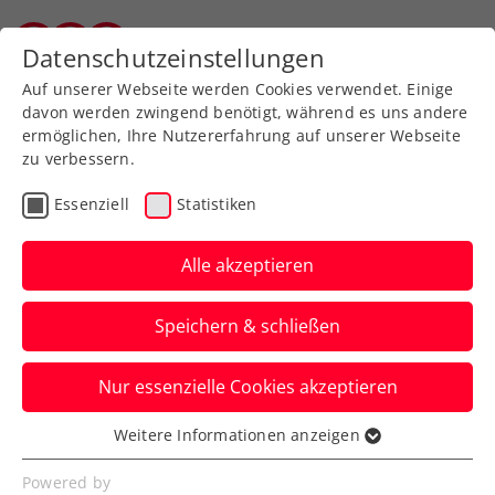
Zurück zur Newsübersicht
Datenschutzeinstellungen
Vorarlberger Tennisverband
Auf unserer Webseite werden Cookies verwendet. Einige
davon werden zwingend benötigt, während es uns andere
ermöglichen, Ihre Nutzererfahrung auf unserer Webseite
zu verbessern.
Turniere
ATP
Essenziell
Statistiken
Erste Bank Open glänzen
mit 10 Stars aus den Top
Alle akzeptieren
20 der Weltrangliste
Speichern & schließen
Das ATP-500-Turnier in der Wiener
Nur essenzielle Cookies akzeptieren
Stadthalle bietet auch 2024 ein
erstklassiges Teilnehmerfeld.
Weitere Informationen anzeigen
Essenziell
Verfasst von: Presseaussendung / Redaktion, 02.10.2024
Essenzielle Cookies werden für grundlegende
Powered by