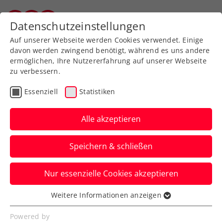
Zurück zur Newsübersicht
Datenschutzeinstellungen
Vorarlberger Tennisverband
Auf unserer Webseite werden Cookies verwendet. Einige
davon werden zwingend benötigt, während es uns andere
ermöglichen, Ihre Nutzererfahrung auf unserer Webseite
zu verbessern.
Turniere
ATP
Essenziell
Statistiken
Erste Bank Open: Misolic
und Ofner wehren sich
Alle akzeptieren
gegen starke Gegner
Speichern & schließen
tapfer
Nur essenzielle Cookies akzeptieren
Für beide kommt beim ATP-500-Turnier in
Wien das Aus. Am Dienstag will es
Weitere Informationen anzeigen
Essenziell
Dominic Thiem besser machen.
Essenzielle Cookies werden für grundlegende
Powered by