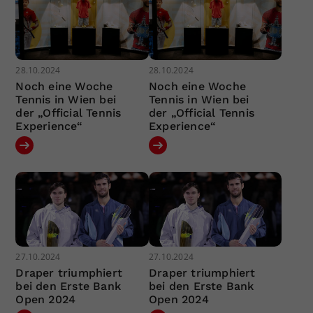
28.10.2024
28.10.2024
Noch eine Woche
Noch eine Woche
Tennis in Wien bei
Tennis in Wien bei
der „Official Tennis
der „Official Tennis
Experience“
Experience“
27.10.2024
27.10.2024
Draper triumphiert
Draper triumphiert
bei den Erste Bank
bei den Erste Bank
Open 2024
Open 2024