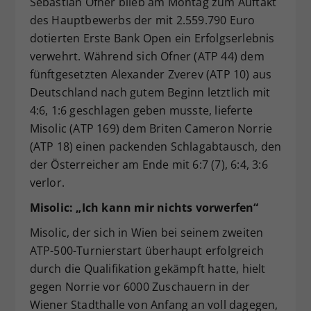
Sebastian Ofner blieb am Montag zum Auftakt
Dieser Wert speichert Ihre Consent-
des Hauptbewerbs der mit 2.559.790 Euro
Einstellungen. Unter anderem eine
dotierten Erste Bank Open ein Erfolgserlebnis
zufällig generierte ID, für die
verwehrt. Während sich Ofner (ATP 44) dem
Zweck
historische Speicherung Ihrer
fünftgesetzten Alexander Zverev (ATP 10) aus
vorgenommen Einstellungen, falls der
Deutschland nach gutem Beginn letztlich mit
Webseiten-Betreiber dies eingestellt
hat.
4:6, 1:6 geschlagen geben musste, lieferte
Misolic (ATP 169) dem Briten Cameron Norrie
(ATP 18) einen packenden Schlagabtausch, den
der Österreicher am Ende mit 6:7 (7), 6:4, 3:6
verlor.
Misolic: „Ich kann mir nichts vorwerfen“
Misolic, der sich in Wien bei seinem zweiten
ATP-500-Turnierstart überhaupt erfolgreich
durch die Qualifikation gekämpft hatte, hielt
gegen Norrie vor 6000 Zuschauern in der
Wiener Stadthalle von Anfang an voll dagegen,