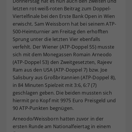
Donnerstag hat es nun auch den zweiten und
Dieser Wert speichert Ihre Consent-
letzten rot-weiß-roten Beitrag zum Doppel-
Einstellungen. Unter anderem eine
Viertelfinale bei den Erste Bank Open in Wien
zufällig generierte ID, für die
erwischt. Sam Weissborn hat bei seinem ATP-
Zweck
historische Speicherung Ihrer
500-Heimturnier am Freitag den erhofften
vorgenommen Einstellungen, falls der
Sprung unter die letzten Vier ebenfalls
Webseiten-Betreiber dies eingestellt
hat.
verfehlt. Der Wiener (ATP-Doppel 55) musste
sich mit dem Monegassen Romain Arneodo
(ATP-Doppel 53) den Zweitgesetzten, Rajeev
Ram aus den USA (ATP-Doppel 7) bzw. Joe
Salisbury aus Großbritannien (ATP-Doppel 8),
in 84 Minuten Spielzeit mit 3:6, 6:7 (7)
geschlagen geben. Die beiden mussten sich
hiermit pro Kopf mit 9975 Euro Preisgeld und
90 ATP-Punkten begnügen.
Arneodo/Weissborn hatten zuvor in der
ersten Runde am Nationalfeiertag in einem