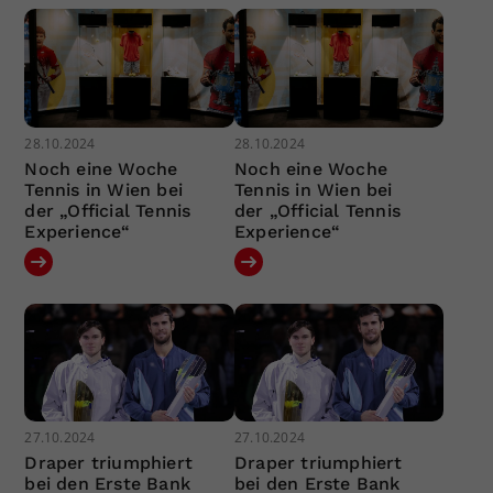
28.10.2024
28.10.2024
Noch eine Woche
Noch eine Woche
Tennis in Wien bei
Tennis in Wien bei
der „Official Tennis
der „Official Tennis
Experience“
Experience“
27.10.2024
27.10.2024
Draper triumphiert
Draper triumphiert
bei den Erste Bank
bei den Erste Bank