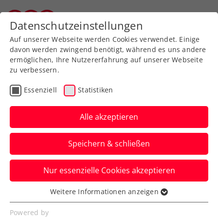
Zurück zur Newsübersicht
Datenschutzeinstellungen
Vorarlberger Tennisverband
Auf unserer Webseite werden Cookies verwendet. Einige
davon werden zwingend benötigt, während es uns andere
ermöglichen, Ihre Nutzererfahrung auf unserer Webseite
zu verbessern.
Turniere
ATP
Essenziell
Statistiken
Erste Bank Open:
Weissborn mit knappem
Alle akzeptieren
Aus im Doppel-
Speichern & schließen
Viertelfinale
Nur essenzielle Cookies akzeptieren
Das Doppelass scheidet beim ATP-
Heimturnier in Wien trotz Satzball gegen
Weitere Informationen anzeigen
Essenziell
die US-Open-Sieger aus.
Essenzielle Cookies werden für grundlegende
Powered by