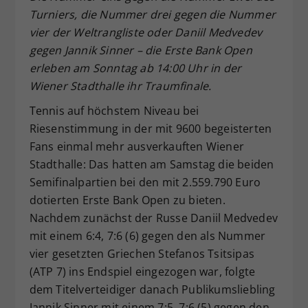
Turniers, die Nummer drei gegen die Nummer
Dieser Wert speichert Ihre Consent-
vier der Weltrangliste oder Daniil Medvedev
Einstellungen. Unter anderem eine
zufällig generierte ID, für die
gegen Jannik Sinner – die Erste Bank Open
Zweck
historische Speicherung Ihrer
erleben am Sonntag ab 14:00 Uhr in der
vorgenommen Einstellungen, falls der
Wiener Stadthalle ihr Traumfinale.
Webseiten-Betreiber dies eingestellt
hat.
Tennis auf höchstem Niveau bei
Riesenstimmung in der mit 9600 begeisterten
Fans einmal mehr ausverkauften Wiener
Stadthalle: Das hatten am Samstag die beiden
Semifinalpartien bei den mit 2.559.790 Euro
dotierten Erste Bank Open zu bieten.
Nachdem zunächst der Russe Daniil Medvedev
mit einem 6:4, 7:6 (6) gegen den als Nummer
vier gesetzten Griechen Stefanos Tsitsipas
(ATP 7) ins Endspiel eingezogen war, folgte
dem Titelverteidiger danach Publikumsliebling
Jannik Sinner mit einem 7:5, 7:6 (5) gegen den