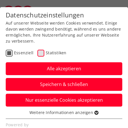
Zurück zur Newsübersicht
Datenschutzeinstellungen
Vorarlberger Tennisverband
Auf unserer Webseite werden Cookies verwendet. Einige
davon werden zwingend benötigt, während es uns andere
ermöglichen, Ihre Nutzererfahrung auf unserer Webseite
zu verbessern.
Turniere
ATP
Essenziell
Statistiken
Erste Bank Open:
Traumfinale zwischen
Alle akzeptieren
Medvedev und Sinner
Speichern & schließen
Beim ATP-500-Turnier in Wien kommt es
Nur essenzielle Cookies akzeptieren
im Endspiel am Sonntag zum Showdown
der beiden Topgesetzten.
Weitere Informationen anzeigen
Essenziell
Verfasst von: Presseaussendung / Redaktion, 28.10.2023
Essenzielle Cookies werden für grundlegende
Powered by