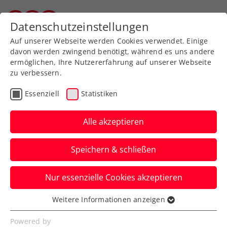
Zurück zur Newsübersicht
Datenschutzeinstellungen
Vorarlberger Tennisverband
Auf unserer Webseite werden Cookies verwendet. Einige
davon werden zwingend benötigt, während es uns andere
ermöglichen, Ihre Nutzererfahrung auf unserer Webseite
zu verbessern.
Turniere
ATP
Essenziell
Statistiken
Erste Bank Open:
Weissborn hält im Doppel
Alle akzeptieren
Österreichs Fahne hoch
Speichern & schließen
Der Wiener setzt sich bei seinem ATP-
Nur essenzielle Cookies akzeptieren
500-Heimturnier in einem ÖTV-Duell
durch.
Weitere Informationen anzeigen
Essenziell
Verfasst von: Manuel Wachta, 26.10.2023
Essenzielle Cookies werden für grundlegende
Powered by