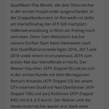
Qualifikant Filip Misolic alle drei Österreicher
Dieser Wert speichert Ihre Consent-
in der ersten Hauptrunde ausgeschieden. In
Einstellungen. Unter anderem eine
zufällig generierte ID, für die
der Doppelkonkurrenz ist Rot-weiß-rot dafür
Zweck
historische Speicherung Ihrer
am Viertelfinaltag der ATP-500-Hartplatz-
vorgenommen Einstellungen, falls der
Hallenveranstaltung in Wien am Freitag noch
Webseiten-Betreiber dies eingestellt
vertreten. Denn Sam Weissborn hat bei
hat.
seinem fünften Start beim Heimevent nach
drei Qualifikationsniederlagen 2016, 2017 und
2018 sowie einem Erstrundenaus 2019 zum
ersten Mal das Viertelfinale erreicht. Der
Wiener Hausherr (ATP-Doppel 55) setzte sich
in der ersten Runde mit dem Monegassen
Romain Arneodo (ATP-Doppel 53) bei einem
ÖTV-internen Duell mit Neil Oberleitner (ATP-
Doppel 158) und Jurij Rodionov (ATP-Doppel
845) mit 6:4, 6:3 durch. Der Wiener und der
Niederösterreicher waren erst dank einer