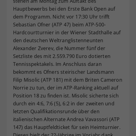
stehen am Montag zum Auftakt des
Dieser Wert speichert Ihre Consent-
Hauptbewerbs bei den Erste Bank Open auf
Einstellungen. Unter anderem eine
dem Programm. Nicht vor 17:30 Uhr trifft
zufällig generierte ID, für die
Sebastian Ofner (ATP 47) beim ATP-500-
Zweck
historische Speicherung Ihrer
Hardcourtturnier in der Wiener Stadthalle auf
vorgenommen Einstellungen, falls der
den deutschen Weltranglistenneunten
Webseiten-Betreiber dies eingestellt
hat.
Alexander Zverev, die Nummer fünf der
Setzliste des mit 2.559.790 Euro dotierten
Tennisspektakels. Im Anschluss daran
bekommt es Ofners steirischer Landsmann
Filip Misolic (ATP 181) mit dem Briten Cameron
Norrie zu tun, der im ATP-Ranking aktuell auf
Position 18 zu finden ist. Misolic sicherte sich
durch ein 4:6, 7:6 (5), 6:2 in der zweiten und
letzten Qualifikationsrunde über den
italienischen Alternate Andrea Vavassori (ATP
147) das Hauptfeldticket für sein Heimturnier.
Dieses hielt der 22-Jährige im Vorjahr dank