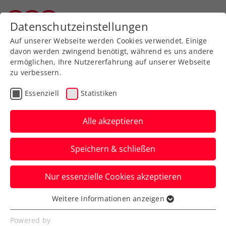
Zurück zur Newsübersicht
Datenschutzeinstellungen
Vorarlberger Tennisverband
Auf unserer Webseite werden Cookies verwendet. Einige
davon werden zwingend benötigt, während es uns andere
ermöglichen, Ihre Nutzererfahrung auf unserer Webseite
zu verbessern.
Turniere
ATP
Essenziell
Statistiken
Erste Bank Open: Montag
ist Steirer-Tag – Ofner
Alle akzeptieren
und Misolic starten
Speichern & schließen
Hauptbewerb
Nur essenzielle Cookies akzeptieren
Letzterer meistert beim ATP-500-Turnier
in Wien am Sonntag bravourös auch die
Weitere Informationen anzeigen
Essenziell
zweite Qualifikationsrunde.
Essenzielle Cookies werden für grundlegende
Powered by