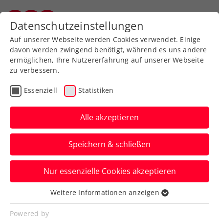
Zurück zur Newsübersicht
Datenschutzeinstellungen
Vorarlberger Tennisverband
Auf unserer Webseite werden Cookies verwendet. Einige
davon werden zwingend benötigt, während es uns andere
ermöglichen, Ihre Nutzererfahrung auf unserer Webseite
zu verbessern.
Turniere
ATP
Essenziell
Statistiken
Erste Bank Open: „Hinter
jedem Erfolg steckt eine
Alle akzeptieren
#Glaubandich-
Speichern & schließen
Geschichte!“
Nur essenzielle Cookies akzeptieren
Auch alle Partner des ATP-500-Turniers in
Wien sind voller Vorfreude auf die
Weitere Informationen anzeigen
Essenziell
heurige Ausgabe.
Essenzielle Cookies werden für grundlegende
Powered by