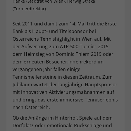
Hanke (Stadtrat von Wien), Herwig Straka
Dieser Wert speichert Ihre Consent-
(Turnierdirektor).
Einstellungen. Unter anderem eine
zufällig generierte ID, für die
Seit 2011 und damit zum 14. Mal tritt die Erste
Zweck
historische Speicherung Ihrer
Bank als Haupt- und Titelsponsor bei
vorgenommen Einstellungen, falls der
Österreichs Tennishighlight in Wien auf. Mit
Webseiten-Betreiber dies eingestellt
hat.
der Aufwertung zum ATP-500-Turnier 2015,
dem Heimsieg von Dominic Thiem 2019 oder
dem erneuten Besucher:innenrekord im
vergangenen Jahr fallen einige
Tennismeilensteine in diesen Zeitraum. Zum
Jubiläum wartet der langjährige Hauptsponsor
mit innovativen Aktivierungsmaßnahmen auf
und bringt das erste immersive Tenniserlebnis
nach Österreich.
Ob die Anfänge im Hinterhof, Spiele auf dem
Dorfplatz oder emotionale Rückschläge und