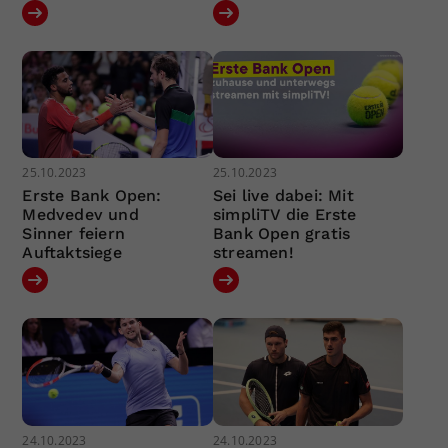
25.10.2023
25.10.2023
Erste Bank Open:
Sei live dabei: Mit
Medvedev und
simpliTV die Erste
Sinner feiern
Bank Open gratis
Auftaktsiege
streamen!
24.10.2023
24.10.2023