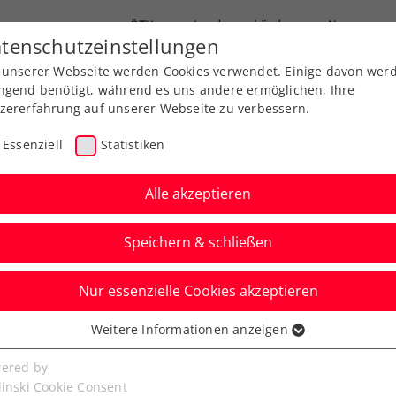
ÖTV
Landesverbände
News
tenschutzeinstellungen
 unserer Webseite werden Cookies verwendet. Einige davon wer
Ausbildung
Services
Über uns
ngend benötigt, während es uns andere ermöglichen, Ihre
zererfahrung auf unserer Webseite zu verbessern.
Essenziell
Statistiken
Alle akzeptieren
Speichern & schließen
rniere
Nur essenzielle Cookies akzeptieren
in the City presented
Weitere Informationen anzeigen
ssenziell
senzielle Cookies werden für grundlegende Funktionen der
ered by
bseite benötigt. Dadurch ist gewährleistet, dass die Webseite
linski Cookie Consent