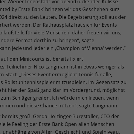
n der Wiener Innenstadt vor beeindruckender Kulisse.
ented by Erste Bank’ bringen wir das Geschehen kurz
24 direkt zu den Leuten. Die Begeisterung soll aus der
rtiert werden. Der Rathausplatz hat sich für Events
nlaufstelle für viele Menschen, daher freuen wir uns,
ondere Format dorthin zu bringen“, sagte
 kann jede und jeder ein ‚Champion of Vienna’ werden.“
uf den Minicourts ist bereits fixiert:
ics-Teilnehmer Nico Langmann ist in etwas weniger als
Start. „Dieses Event ermöglicht Tennis für alle,
ls Rollstuhltennisspieler mitzuspielen. Im Gegensatz zu
ht hier der Spaß ganz klar im Vordergrund, möglichst
 zum Schläger greifen. Ich würde mich freuen, wenn
ikommen und diese Chance nützen“, sagte Langmann.
t bereits groß. Gerda Holzinger-Burgstaller, CEO der
zielle Feeling der Erste Bank Open allen Menschen
, unabhängig von Alter, Geschlecht und Spielniveau,