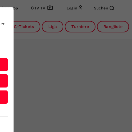
ÖTV App
ÖTV TV
Login
Suchen
den
DC-Tickets
Liga
Turniere
Rangliste