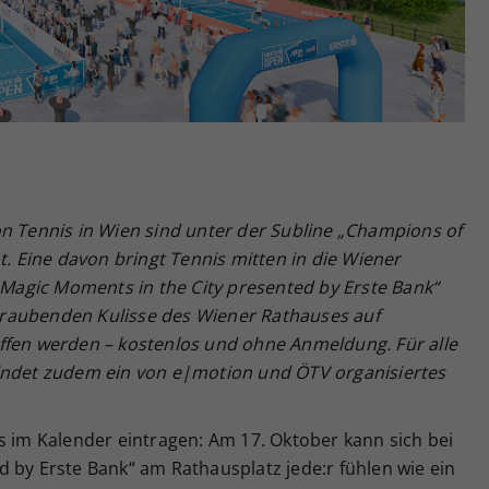
Zweck
generierte ID, für die historische Speicherung
Ihrer vorgenommen Einstellungen, falls der
Webseiten-Betreiber dies eingestellt hat.
on Tennis in Wien sind unter der Subline „Champions of
t. Eine davon bringt Tennis mitten in die Wiener
 „Magic Moments in the City presented by Erste Bank“
raubenden Kulisse des Wiener Rathauses auf
ffen werden – kostenlos und ohne Anmeldung. Für alle
indet zudem ein von e|motion und ÖTV organisiertes
s im Kalender eintragen: Am 17. Oktober kann sich bei
 by Erste Bank“ am Rathausplatz jede:r fühlen wie ein