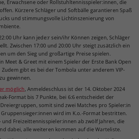
he, Erwachsene oder Rollstuhltennisspieler:innen, die
 offen. Kürzere Schläger und Softbälle garantieren Spaß
dtrucks und stimmungsvolle Lichtinszenierung von
mbiente.
 22:00 Uhr kann jede:r sein/ihr Können zeigen, Schläger
llt. Zwischen 17:00 und 20:00 Uhr steigt zusätzlich ein
en um den Sieg und großartige Preise spielen.
 ein Meet & Greet mit einem Spieler der Erste Bank Open
! Zudem gibt es bei der Tombola unter anderem VIP-
 zu gewinnen.
er möglich
, Anmeldeschluss ist der 14. Oktober 2024
eak-Format bis 7 Punkte, bei 6:6 entscheidet der
 Dreiergruppen, somit sind zwei Matches pro Spieler:in
6 Gruppensieger:innen wird im K.o.-Format bestritten.
und Freizeittennisspieler:innen ab zwölf Jahren, die
d dabei, alle weiteren kommen auf die Warteliste.