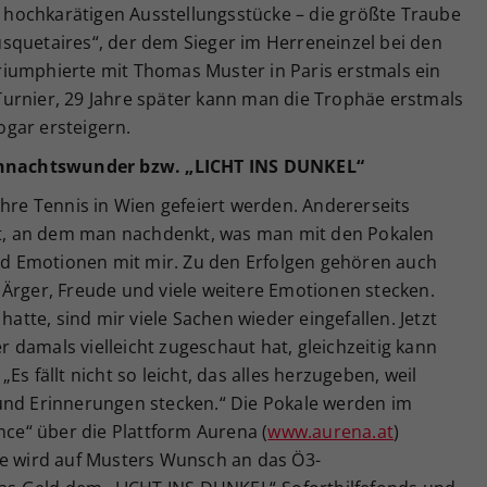
ie hochkarätigen Ausstellungsstücke – die größte Traube
squetaires“, der dem Sieger im Herreneinzel bei den
iumphierte mit Thomas Muster in Paris erstmals ein
urnier, 29 Jahre später kann man die Trophäe erstmals
gar ersteigern.
hnachtswunder bzw. „LICHT INS DUNKEL“
0 Jahre Tennis in Wien gefeiert werden. Andererseits
, an dem man nachdenkt, was man mit den Pokalen
und Emotionen mit mir. Zu den Erfolgen gehören auch
 Ärger, Freude und viele weitere Emotionen stecken.
hatte, sind mir viele Sachen wieder eingefallen. Jetzt
damals vielleicht zugeschaut hat, gleichzeitig kann
s fällt nicht so leicht, das alles herzugeben, weil
und Erinnerungen stecken.“ Die Pokale werden im
nce“ über die Plattform Aurena (
www.aurena.at
)
te wird auf Musters Wunsch an das Ö3-