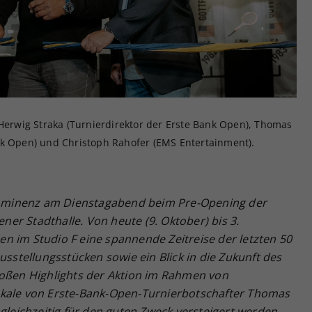
Zweck
generierte ID, für die historische Speicherung
Ihrer vorgenommen Einstellungen, falls der
Webseiten-Betreiber dies eingestellt hat.
 Herwig Straka (Turnierdirektor der Erste Bank Open), Thomas
nk Open) und Christoph Rahofer (EMS Entertainment).
ominenz am Dienstagabend beim Pre-Opening der
ener Stadthalle. Von heute (9. Oktober) bis 3.
n im Studio F eine spannende Zeitreise der letzten 50
usstellungsstücken sowie ein Blick in die Zukunft des
roßen Highlights der Aktion im Rahmen von
okale von Erste-Bank-Open-Turnierbotschafter Thomas
gleichzeitig für den guten Zweck versteigert werden.