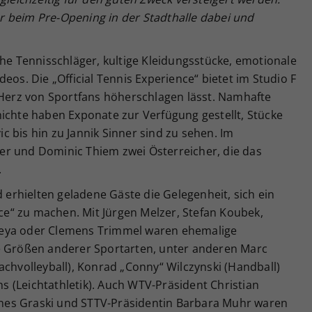
 beim Pre-Opening in der Stadthalle dabei und
che Tennisschläger, kultige Kleidungsstücke, emotionale
eos. Die „Official Tennis Experience“ bietet im Studio F
 Herz von Sportfans höherschlagen lässt. Namhafte
hichte haben Exponate zur Verfügung gestellt, Stücke
 bis hin zu Jannik Sinner sind zu sehen. Im
r und Dominic Thiem zwei Österreicher, die das
.
rhielten geladene Gäste die Gelegenheit, sich ein
nce“ zu machen. Mit Jürgen Melzer, Stefan Koubek,
Peya oder Clemens Trimmel waren ehemalige
e Größen anderer Sportarten, unter anderen Marc
achvolleyball), Konrad „Conny“ Wilczynski (Handball)
 (Leichtathletik). Auch WTV-Präsident Christian
nes Graski und STTV-Präsidentin Barbara Muhr waren