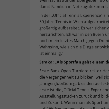
Weihnachtswunder übergeben, wo da
damit Familien in Not zugutekommt.
In der „Official Tennis Experience” s
50 Jahre Tennis in Wien aufgearbeitet
großartig aufbereitet. Es war sicher
herzurichten. Ich war in den 80ern un
noch mein letztes Match gegen Dom
Wahnsinn, wie sich die Dinge entwick
ist einmalig.“
Straka: „Als Sportfan geht einem d
Erste-Bank-Open-Turnierdirektor Herw
die Vergangenheit zu blicken, weil s
jährigen Jubiläum gab es den perfekte
erste ist die ‚Official Tennis Experie
Ausstellungsstücken zurück und bilde
und Zukunft. Wenn man als Sportfan 
auf. Wir freuen uns auf viele Besuc