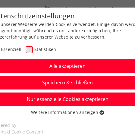
ÖTV
Landesverbände
News
tenschutzeinstellungen
 unserer Webseite werden Cookies verwendet. Einige davon wer
Ausbildung
Services
Über uns
ngend benötigt, während es uns andere ermöglichen, Ihre
zererfahrung auf unserer Webseite zu verbessern.
Essenziell
Statistiken
Alle akzeptieren
Speichern & schließen
Nur essenzielle Cookies akzeptieren
s Experience“ in der
Weitere Informationen anzeigen
ssenziell
lle eröffnet
senzielle Cookies werden für grundlegende Funktionen der
ered by
bseite benötigt. Dadurch ist gewährleistet, dass die Webseite
linski Cookie Consent