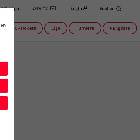
ÖTV App
ÖTV TV
Login
Suchen
den
DC-Tickets
Liga
Turniere
Rangliste