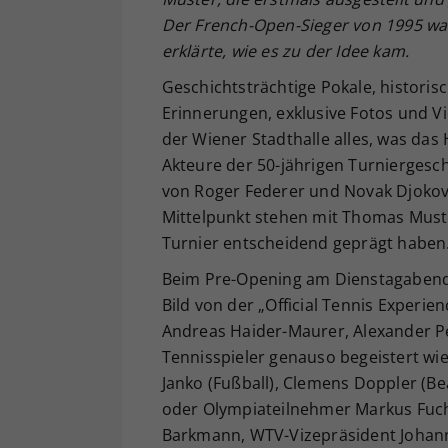
Der French-Open-Sieger von 1995 war
erklärte, wie es zu der Idee kam.
Geschichtsträchtige Pokale, historis
Erinnerungen, exklusive Fotos und Vid
der Wiener Stadthalle alles, was das
Akteure der 50-jährigen Turniergesc
von Roger Federer und Novak Djokovic
Mittelpunkt stehen mit Thomas Muste
Turnier entscheidend geprägt haben
Beim Pre-Opening am Dienstagabend e
Bild von der „Official Tennis Experie
Andreas Haider-Maurer, Alexander 
Tennisspieler genauso begeistert wi
Janko (Fußball), Clemens Doppler (Be
oder Olympiateilnehmer Markus Fuchs
Barkmann, WTV-Vizepräsident Johan