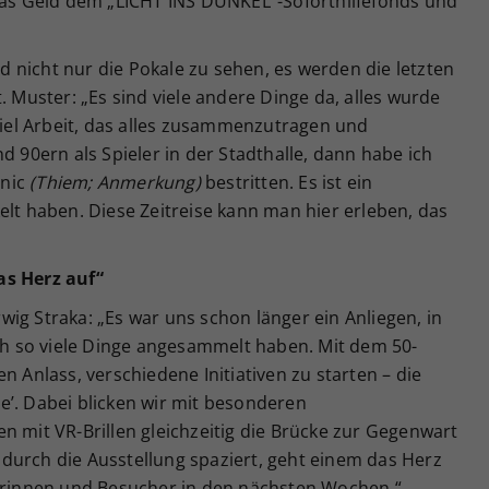
s Geld dem „LICHT INS DUNKEL“-Soforthilfefonds und
ind nicht nur die Pokale zu sehen, es werden die letzten
. Muster: „Es sind viele andere Dinge da, alles wurde
 viel Arbeit, das alles zusammenzutragen und
d 90ern als Spieler in der Stadthalle, dann habe ich
inic
(Thiem; Anmerkung)
bestritten. Es ist ein
elt haben. Diese Zeitreise kann man hier erleben, das
as Herz auf“
ig Straka: „Es war uns schon länger ein Anliegen, in
ich so viele Dinge angesammelt haben. Mit dem 50-
n Anlass, verschiedene Initiativen zu starten – die
nce’. Dabei blicken wir mit besonderen
n mit VR-Brillen gleichzeitig die Brücke zur Gegenwart
durch die Ausstellung spaziert, geht einem das Herz
herinnen und Besucher in den nächsten Wochen.“