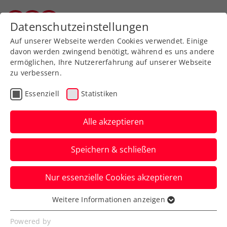
Zurück zur Newsübersicht
Datenschutzeinstellungen
Vorarlberger Tennisverband
Auf unserer Webseite werden Cookies verwendet. Einige
davon werden zwingend benötigt, während es uns andere
ermöglichen, Ihre Nutzererfahrung auf unserer Webseite
zu verbessern.
Turniere
ATP
Essenziell
Statistiken
Erste Bank Open:
Schulterverletzung
Alle akzeptieren
verhindert Start von
Speichern & schließen
Medvedev
Nur essenzielle Cookies akzeptieren
Der Sieger 2022 und Finalist 2023 kann
beim ATP-500-Turnier in Wien heuer nicht
Weitere Informationen anzeigen
Essenziell
antreten.
Essenzielle Cookies werden für grundlegende
Powered by