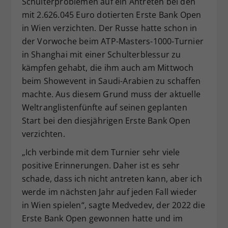
Schulterproblemen auf ein Antreten bei den
Dieser Wert speichert Ihre Consent-
mit 2.626.045 Euro dotierten Erste Bank Open
Einstellungen. Unter anderem eine
in Wien verzichten. Der Russe hatte schon in
zufällig generierte ID, für die
der Vorwoche beim ATP-Masters-1000-Turnier
Zweck
historische Speicherung Ihrer
in Shanghai mit einer Schulterblessur zu
vorgenommen Einstellungen, falls der
kämpfen gehabt, die ihm auch am Mittwoch
Webseiten-Betreiber dies eingestellt
hat.
beim Showevent in Saudi-Arabien zu schaffen
machte. Aus diesem Grund muss der aktuelle
Weltranglistenfünfte auf seinen geplanten
Start bei den diesjährigen Erste Bank Open
verzichten.
„Ich verbinde mit dem Turnier sehr viele
positive Erinnerungen. Daher ist es sehr
schade, dass ich nicht antreten kann, aber ich
werde im nächsten Jahr auf jeden Fall wieder
in Wien spielen“, sagte Medvedev, der 2022 die
Erste Bank Open gewonnen hatte und im