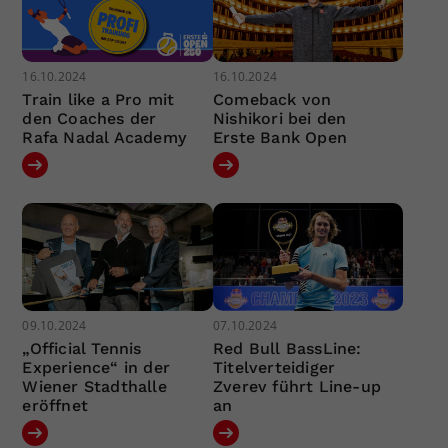
16.10.2024
16.10.2024
Train like a Pro mit
Comeback von
den Coaches der
Nishikori bei den
Rafa Nadal Academy
Erste Bank Open
09.10.2024
07.10.2024
„Official Tennis
Red Bull BassLine:
Experience“ in der
Titelverteidiger
Wiener Stadthalle
Zverev führt Line-up
eröffnet
an