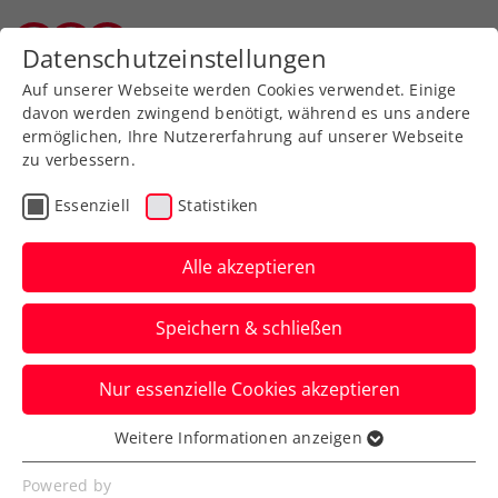
Zurück zur Newsübersicht
Datenschutzeinstellungen
Vorarlberger Tennisverband
Auf unserer Webseite werden Cookies verwendet. Einige
davon werden zwingend benötigt, während es uns andere
ermöglichen, Ihre Nutzererfahrung auf unserer Webseite
zu verbessern.
Turniere
Kids & Jugend
ATP
Essenziell
Statistiken
Train like a Pro mit den
Coaches der Rafa Nadal
Alle akzeptieren
Academy
Speichern & schließen
Am Rande der Erste Bank Open kannst du
Nur essenzielle Cookies akzeptieren
dir ein exklusives, professionelles
Tennistraining sichern.
Weitere Informationen anzeigen
Essenziell
Verfasst von: Presseaussendung / Redaktion, 16.10.2024
Essenzielle Cookies werden für grundlegende
Powered by