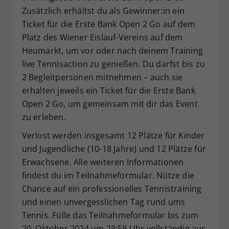
Zusätzlich erhältst du als Gewinner:in ein
Dieser Wert speichert Ihre Consent-
Ticket für die Erste Bank Open 2 Go auf dem
Einstellungen. Unter anderem eine
zufällig generierte ID, für die
Platz des Wiener Eislauf-Vereins auf dem
Zweck
historische Speicherung Ihrer
Heumarkt, um vor oder nach deinem Training
vorgenommen Einstellungen, falls der
live Tennisaction zu genießen. Du darfst bis zu
Webseiten-Betreiber dies eingestellt
2 Begleitpersonen mitnehmen – auch sie
hat.
erhalten jeweils ein Ticket für die Erste Bank
Open 2 Go, um gemeinsam mit dir das Event
zu erleben.
Verlost werden insgesamt 12 Plätze für Kinder
und Jugendliche (10-18 Jahre) und 12 Plätze für
Erwachsene. Alle weiteren Informationen
findest du im Teilnahmeformular. Nütze die
Chance auf ein professionelles Tennistraining
und einen unvergesslichen Tag rund ums
Tennis. Fülle das Teilnahmeformular bis zum
20. Oktober 2024 um 23:59 Uhr vollständig aus