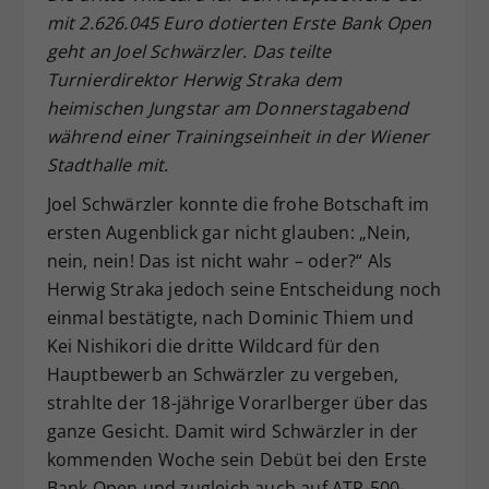
mit 2.626.045 Euro dotierten Erste Bank Open
Dieser Wert speichert Ihre Consent-
geht an Joel Schwärzler. Das teilte
Einstellungen. Unter anderem eine
zufällig generierte ID, für die
Turnierdirektor Herwig Straka dem
Zweck
historische Speicherung Ihrer
heimischen Jungstar am Donnerstagabend
vorgenommen Einstellungen, falls der
während einer Trainingseinheit in der Wiener
Webseiten-Betreiber dies eingestellt
Stadthalle mit.
hat.
Joel Schwärzler konnte die frohe Botschaft im
ersten Augenblick gar nicht glauben: „Nein,
nein, nein! Das ist nicht wahr – oder?“ Als
Herwig Straka jedoch seine Entscheidung noch
einmal bestätigte, nach Dominic Thiem und
Kei Nishikori die dritte Wildcard für den
Hauptbewerb an Schwärzler zu vergeben,
strahlte der 18-jährige Vorarlberger über das
ganze Gesicht. Damit wird Schwärzler in der
kommenden Woche sein Debüt bei den Erste
Bank Open und zugleich auch auf ATP-500-