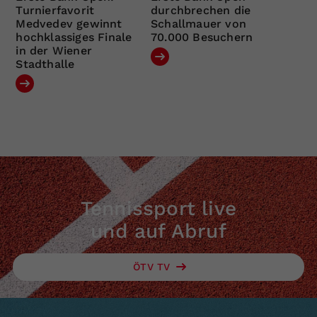
Turnierfavorit
durchbrechen die
Medvedev gewinnt
Schallmauer von
hochklassiges Finale
70.000 Besuchern
in der Wiener
Stadthalle
Tennissport live
und auf Abruf
ÖTV TV