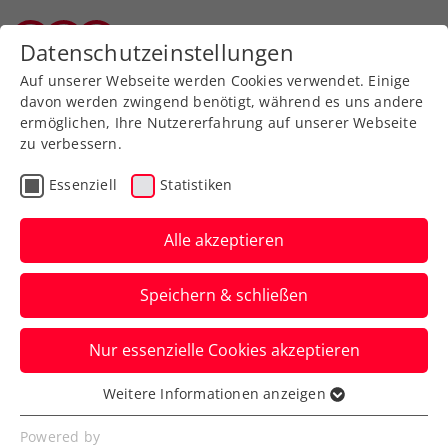
Zurück zur Newsübersicht
Datenschutzeinstellungen
Vorarlberger Tennisverband
Auf unserer Webseite werden Cookies verwendet. Einige
davon werden zwingend benötigt, während es uns andere
ermöglichen, Ihre Nutzererfahrung auf unserer Webseite
zu verbessern.
Turniere
ATP
Essenziell
Statistiken
Schwärzler feiert Debüt
im Hauptbewerb der
Alle akzeptieren
Erste Bank Open
Speichern & schließen
Der ÖTV-Youngster erhält nach Dominic
Nur essenzielle Cookies akzeptieren
Thiem und Kei Nishikori auch eine
Wildcard fürs ATP-Turnier in Wien.
Weitere Informationen anzeigen
Essenziell
Verfasst von: Presseaussendung / Redaktion, 18.10.2024
Essenzielle Cookies werden für grundlegende
Powered by