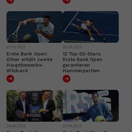
05.10.2023
28.09.2023
Erste Bank Open:
12 Top-20-Stars:
Ofner erhält zweite
Erste Bank Open
Hauptbewerbs-
garantieren
Wildcard
Hammerpartien
20.09.2023
20.09.2023