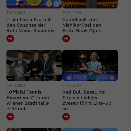
16.10.2024
16.10.2024
Train like a Pro mit
Comeback von
den Coaches der
Nishikori bei den
Rafa Nadal Academy
Erste Bank Open
09.10.2024
07.10.2024
„Official Tennis
Red Bull BassLine:
Experience“ in der
Titelverteidiger
Wiener Stadthalle
Zverev führt Line-up
eröffnet
an