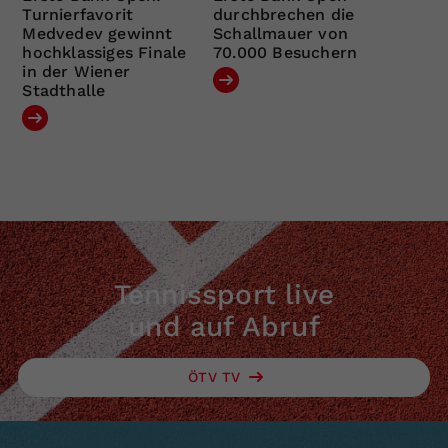
Turnierfavorit
durchbrechen die
Medvedev gewinnt
Schallmauer von
hochklassiges Finale
70.000 Besuchern
in der Wiener
Stadthalle
Tennissport live
und auf Abruf
ÖTV TV