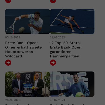
05.10.2023
28.09.2023
Erste Bank Open:
12 Top-20-Stars:
Ofner erhält zweite
Erste Bank Open
Hauptbewerbs-
garantieren
Wildcard
Hammerpartien
20.09.2023
20.09.2023