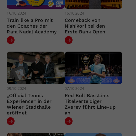
16.10.2024
16.10.2024
Train like a Pro mit
Comeback von
den Coaches der
Nishikori bei den
Rafa Nadal Academy
Erste Bank Open
09.10.2024
07.10.2024
„Official Tennis
Red Bull BassLine:
Experience“ in der
Titelverteidiger
Wiener Stadthalle
Zverev führt Line-up
eröffnet
an