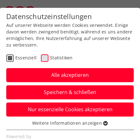
Zurück zur Newsübersicht
Datenschutzeinstellungen
Vorarlberger Tennisverband
Auf unserer Webseite werden Cookies verwendet. Einige
davon werden zwingend benötigt, während es uns andere
ermöglichen, Ihre Nutzererfahrung auf unserer Webseite
zu verbessern.
Turniere
ATP
Essenziell
Statistiken
Schwärzler feiert Debüt
im Hauptbewerb der
Alle akzeptieren
Erste Bank Open
Speichern & schließen
Der ÖTV-Youngster erhält nach Dominic
Nur essenzielle Cookies akzeptieren
Thiem und Kei Nishikori auch eine
Wildcard fürs ATP-Turnier in Wien.
Weitere Informationen anzeigen
Essenziell
Verfasst von: Presseaussendung / Redaktion, 18.10.2024
Essenzielle Cookies werden für grundlegende
Powered by