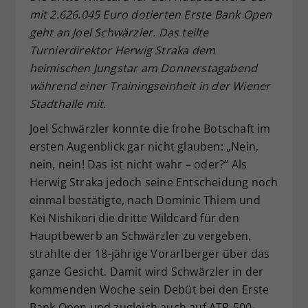
mit 2.626.045 Euro dotierten Erste Bank Open
Dieser Wert speichert Ihre Consent-
geht an Joel Schwärzler. Das teilte
Einstellungen. Unter anderem eine
zufällig generierte ID, für die
Turnierdirektor Herwig Straka dem
Zweck
historische Speicherung Ihrer
heimischen Jungstar am Donnerstagabend
vorgenommen Einstellungen, falls der
während einer Trainingseinheit in der Wiener
Webseiten-Betreiber dies eingestellt
Stadthalle mit.
hat.
Joel Schwärzler konnte die frohe Botschaft im
ersten Augenblick gar nicht glauben: „Nein,
nein, nein! Das ist nicht wahr – oder?“ Als
Herwig Straka jedoch seine Entscheidung noch
einmal bestätigte, nach Dominic Thiem und
Kei Nishikori die dritte Wildcard für den
Hauptbewerb an Schwärzler zu vergeben,
strahlte der 18-jährige Vorarlberger über das
ganze Gesicht. Damit wird Schwärzler in der
kommenden Woche sein Debüt bei den Erste
Bank Open und zugleich auch auf ATP-500-