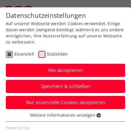
Zurück zur Newsübersicht
Datenschutzeinstellungen
Vorarlberger Tennisverband
Auf unserer Webseite werden Cookies verwendet. Einige
davon werden zwingend benötigt, während es uns andere
ermöglichen, Ihre Nutzererfahrung auf unserer Webseite
zu verbessern.
Turniere
ATP
Essenziell
Statistiken
Generali Open Kitzbühel:
Neumayer rückt ins
Alle akzeptieren
Hauptfeld nach
Speichern & schließen
Matteo Berrettini sagt fürs ATP-Event in
Nur essenzielle Cookies akzeptieren
Tirol ab. Somit stehen zumindest drei
Österreicher im Main Draw.
Weitere Informationen anzeigen
Essenziell
Verfasst von: Presseaussendung / Redaktion, 11.07.2025
Essenzielle Cookies werden für grundlegende
Powered by