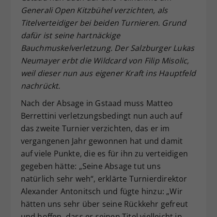
Generali Open Kitzbühel verzichten, als
Dieser Wert speichert Ihre Consent-
Titelverteidiger bei beiden Turnieren. Grund
Einstellungen. Unter anderem eine
zufällig generierte ID, für die
dafür ist seine hartnäckige
Zweck
historische Speicherung Ihrer
Bauchmuskelverletzung. Der Salzburger Lukas
vorgenommen Einstellungen, falls der
Neumayer erbt die Wildcard von Filip Misolic,
Webseiten-Betreiber dies eingestellt
weil dieser nun aus eigener Kraft ins Hauptfeld
hat.
nachrückt.
Nach der Absage in Gstaad muss Matteo
Berrettini verletzungsbedingt nun auch auf
das zweite Turnier verzichten, das er im
vergangenen Jahr gewonnen hat und damit
auf viele Punkte, die es für ihn zu verteidigen
gegeben hätte: „Seine Absage tut uns
natürlich sehr weh“, erklärte Turnierdirektor
Alexander Antonitsch und fügte hinzu: „Wir
hätten uns sehr über seine Rückkehr gefreut
und hoffen, dass er seinen Titel vielleicht in