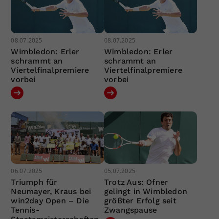
08.07.2025
08.07.2025
Wimbledon: Erler
Wimbledon: Erler
schrammt an
schrammt an
Viertelfinalpremiere
Viertelfinalpremiere
vorbei
vorbei
06.07.2025
05.07.2025
Triumph für
Trotz Aus: Ofner
Neumayer, Kraus bei
gelingt in Wimbledon
win2day Open – Die
größter Erfolg seit
Tennis-
Zwangspause