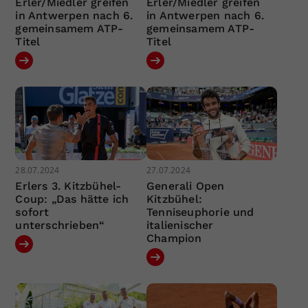
Erler/Miedler greifen
Erler/Miedler greifen
in Antwerpen nach 6.
in Antwerpen nach 6.
gemeinsamem ATP-
gemeinsamem ATP-
Titel
Titel
28.07.2024
27.07.2024
Erlers 3. Kitzbühel-
Generali Open
Coup: „Das hätte ich
Kitzbühel:
sofort
Tenniseuphorie und
unterschrieben“
italienischer
Champion