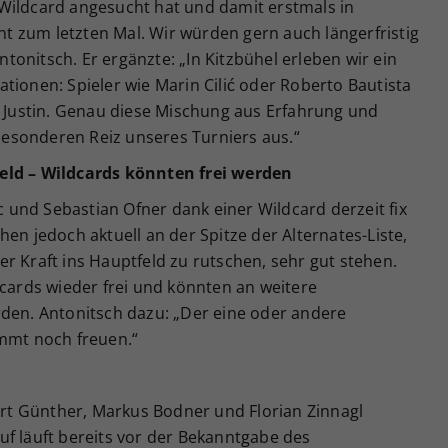
Wildcard angesucht hat und damit erstmals in
cht zum letzten Mal. Wir würden gern auch längerfristig
onitsch. Er ergänzte: „In Kitzbühel erleben wir ein
tionen: Spieler wie Marin Cilić oder Roberto Bautista
e Justin. Genau diese Mischung aus Erfahrung und
esonderen Reiz unseres Turniers aus.“
eld – Wildcards könnten frei werden
ic und Sebastian Ofner dank einer Wildcard derzeit fix
en jedoch aktuell an der Spitze der Alternates-Liste,
r Kraft ins Hauptfeld zu rutschen, sehr gut stehen.
dcards wieder frei und könnten an weitere
rden. Antonitsch dazu: „Der eine oder andere
immt noch freuen.“
t Günther, Markus Bodner und Florian Zinnagl
uf läuft bereits vor der Bekanntgabe des