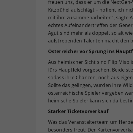
freuen uns, dass er um die NextGen-
Kitzbühel aufschlägt – hoffentlich ni
mit ihm zusammenarbeiten“, sagte Ant
echtes Aufeinandertreffen der Genera
Agut sind mehr als doppelt so alt wi
aufstrebenden Talenten macht den b
Österreicher vor Sprung ins Hauptf
Aus heimischer Sicht sind Filip Misol
fürs Hauptfeld vorgesehen. Beide steh
sodass ihre Chancen, noch aus eigene
Sollte das gelingen, würden ihre Wil
österreichische Spieler vergeben we
heimische Spieler kann sich da best
Starker Ticketvorverkauf
Was das Veranstalterteam um Herber
besonders freut: Der Kartenvorverka