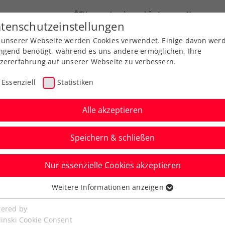
ÖTV
Landesverbände
News
tenschutzeinstellungen
 unserer Webseite werden Cookies verwendet. Einige davon wer
Ausbildung
Services
Über uns
ngend benötigt, während es uns andere ermöglichen, Ihre
zererfahrung auf unserer Webseite zu verbessern.
Essenziell
Statistiken
Alle akzeptieren
Speichern & schließen
Nur essenzielle Cookies akzeptieren
itzbühel: Berrettini
Weitere Informationen anzeigen
ssenziell
amsstadt zurück
senzielle Cookies werden für grundlegende Funktionen der
ered by
bseite benötigt. Dadurch ist gewährleistet, dass die Webseite
linski Cookie Consent