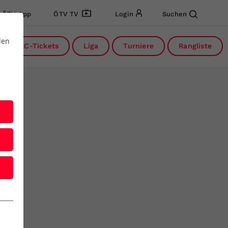
ÖTV App
ÖTV TV
Login
Suchen
den
DC-Tickets
Liga
Turniere
Rangliste