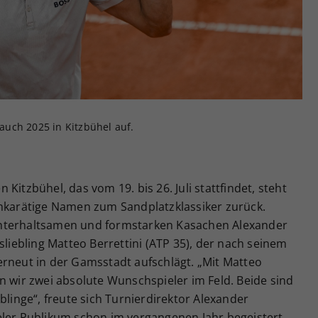
Zweck
generierte ID, für die historische Speicherung
Ihrer vorgenommen Einstellungen, falls der
Webseiten-Betreiber dies eingestellt hat.
 auch 2025 in Kitzbühel auf.
Kitzbühel, das vom 19. bis 26. Juli stattfindet, steht
chkarätige Namen zum Sandplatzklassiker zurück.
unterhaltsamen und formstarken Kasachen Alexander
sliebling Matteo Berrettini (ATP 35), der nach seinem
erneut in der Gamsstadt aufschlägt. „Mit Matteo
n wir zwei absolute Wunschspieler im Feld. Beide sind
blinge“, freute sich Turnierdirektor Alexander
eler Publikum schon im vergangenen Jahr begeistert