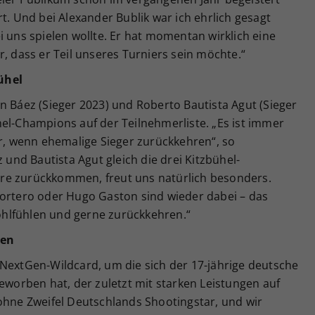
t. Und bei Alexander Bublik war ich ehrlich gesagt
i uns spielen wollte. Er hat momentan wirklich eine
r, dass er Teil unseres Turniers sein möchte.“
ühel
n Báez (Sieger 2023) und Roberto Bautista Agut (Sieger
el-Champions auf der Teilnehmerliste. „Es ist immer
er, wenn ehemalige Sieger zurückkehren“, so
z und Bautista Agut gleich die drei Kitzbühel-
re zurückkommen, freut uns natürlich besonders.
Portero oder Hugo Gaston sind wieder dabei – das
 wohlfühlen und gerne zurückkehren.“
nen
 NextGen-Wildcard, um die sich der 17-jährige deutsche
beworben hat, der zuletzt mit starken Leistungen auf
ohne Zweifel Deutschlands Shootingstar, und wir