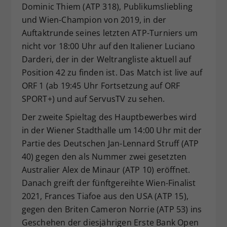
Dominic Thiem (ATP 318), Publikumsliebling
Dieser Wert speichert Ihre Consent-
und Wien-Champion von 2019, in der
Einstellungen. Unter anderem eine
Auftaktrunde seines letzten ATP-Turniers um
zufällig generierte ID, für die
nicht vor 18:00 Uhr auf den Italiener Luciano
Zweck
historische Speicherung Ihrer
vorgenommen Einstellungen, falls der
Darderi, der in der Weltrangliste aktuell auf
Webseiten-Betreiber dies eingestellt
Position 42 zu finden ist. Das Match ist live auf
hat.
ORF 1 (ab 19:45 Uhr Fortsetzung auf ORF
SPORT+) und auf ServusTV zu sehen.
Der zweite Spieltag des Hauptbewerbes wird
in der Wiener Stadthalle um 14:00 Uhr mit der
Partie des Deutschen Jan-Lennard Struff (ATP
40) gegen den als Nummer zwei gesetzten
Australier Alex de Minaur (ATP 10) eröffnet.
Danach greift der fünftgereihte Wien-Finalist
2021, Frances Tiafoe aus den USA (ATP 15),
gegen den Briten Cameron Norrie (ATP 53) ins
Geschehen der diesjährigen Erste Bank Open