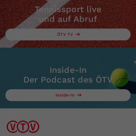
Tennissport live
und auf Abruf
ÖTV TV
Inside-In
Der Podcast des ÖTV
Inside-In