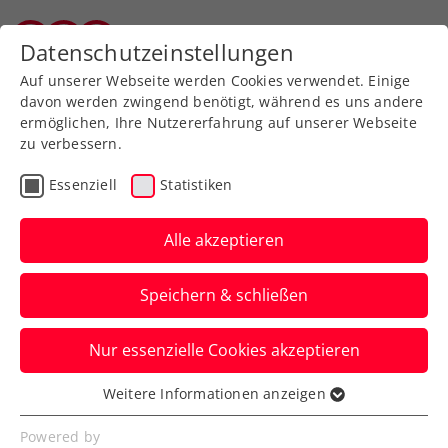
Zurück zur Newsübersicht
Datenschutzeinstellungen
Vorarlberger Tennisverband
Auf unserer Webseite werden Cookies verwendet. Einige
davon werden zwingend benötigt, während es uns andere
ermöglichen, Ihre Nutzererfahrung auf unserer Webseite
zu verbessern.
Turniere
ATP
Essenziell
Statistiken
Noch einmal Thiemstag
bei den Erste Bank Open
Alle akzeptieren
Dominic Thiem startet seine ATP-
Speichern & schließen
Abschiedsvorstellung in Wien gegen
Luciano Darderi aus Italien.
Nur essenzielle Cookies akzeptieren
Verfasst von: Presseaussendung / Redaktion, 21.10.2024
Weitere Informationen anzeigen
Essenziell
Essenzielle Cookies werden für grundlegende
Powered by