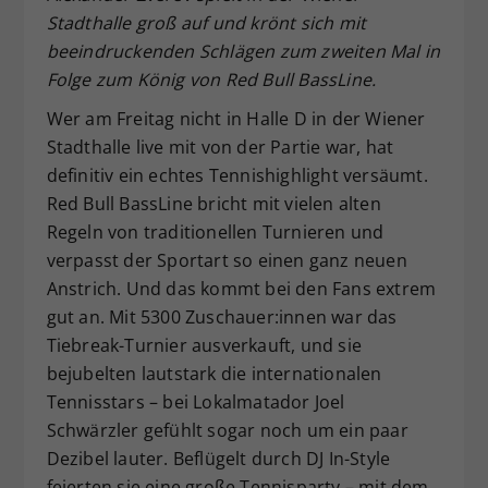
Stadthalle groß auf und krönt sich mit
Dieser Wert speichert Ihre Consent-
beeindruckenden Schlägen zum zweiten Mal in
Einstellungen. Unter anderem eine
zufällig generierte ID, für die
Folge zum König von Red Bull BassLine.
Zweck
historische Speicherung Ihrer
Wer am Freitag nicht in Halle D in der Wiener
vorgenommen Einstellungen, falls der
Stadthalle live mit von der Partie war, hat
Webseiten-Betreiber dies eingestellt
hat.
definitiv ein echtes Tennishighlight versäumt.
Red Bull BassLine bricht mit vielen alten
Regeln von traditionellen Turnieren und
verpasst der Sportart so einen ganz neuen
Anstrich. Und das kommt bei den Fans extrem
gut an. Mit 5300 Zuschauer:innen war das
Tiebreak-Turnier ausverkauft, und sie
bejubelten lautstark die internationalen
Tennisstars – bei Lokalmatador Joel
Schwärzler gefühlt sogar noch um ein paar
Dezibel lauter. Beflügelt durch DJ In-Style
feierten sie eine große Tennisparty – mit dem