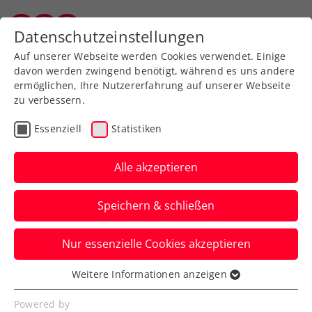
Zurück zur Newsübersicht
Datenschutzeinstellungen
Vorarlberger Tennisverband
Auf unserer Webseite werden Cookies verwendet. Einige
davon werden zwingend benötigt, während es uns andere
ermöglichen, Ihre Nutzererfahrung auf unserer Webseite
zu verbessern.
Turniere
ATP
Essenziell
Statistiken
Red Bull BassLine 2024:
Zverev kann seinen Titel
Alle akzeptieren
verteidigen
Speichern & schließen
Der deutsche Weltranglistendritte
Nur essenzielle Cookies akzeptieren
triumphiert wie 2023 beim coolen
Aufwärmturnier zum ATP-Event in Wien.
Weitere Informationen anzeigen
Essenziell
Verfasst von: Presseaussendung / Redaktion, 19.10.2024
Essenzielle Cookies werden für grundlegende
Powered by