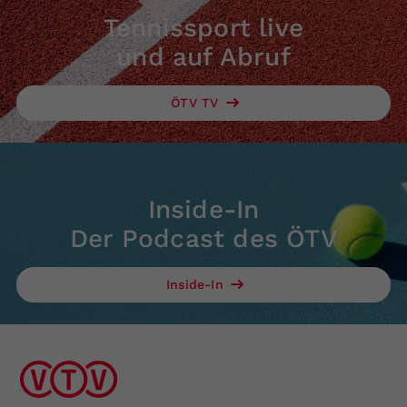
Tennissport live
und auf Abruf
ÖTV TV
Inside-In
Der Podcast des ÖTV
Inside-In