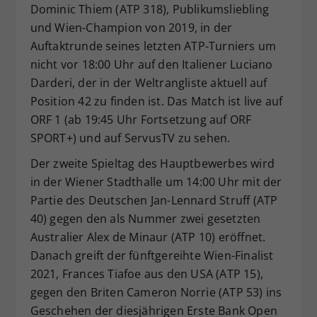
Dominic Thiem (ATP 318), Publikumsliebling
Dieser Wert speichert Ihre Consent-
und Wien-Champion von 2019, in der
Einstellungen. Unter anderem eine
Auftaktrunde seines letzten ATP-Turniers um
zufällig generierte ID, für die
nicht vor 18:00 Uhr auf den Italiener Luciano
Zweck
historische Speicherung Ihrer
vorgenommen Einstellungen, falls der
Darderi, der in der Weltrangliste aktuell auf
Webseiten-Betreiber dies eingestellt
Position 42 zu finden ist. Das Match ist live auf
hat.
ORF 1 (ab 19:45 Uhr Fortsetzung auf ORF
SPORT+) und auf ServusTV zu sehen.
Der zweite Spieltag des Hauptbewerbes wird
in der Wiener Stadthalle um 14:00 Uhr mit der
Partie des Deutschen Jan-Lennard Struff (ATP
40) gegen den als Nummer zwei gesetzten
Australier Alex de Minaur (ATP 10) eröffnet.
Danach greift der fünftgereihte Wien-Finalist
2021, Frances Tiafoe aus den USA (ATP 15),
gegen den Briten Cameron Norrie (ATP 53) ins
Geschehen der diesjährigen Erste Bank Open