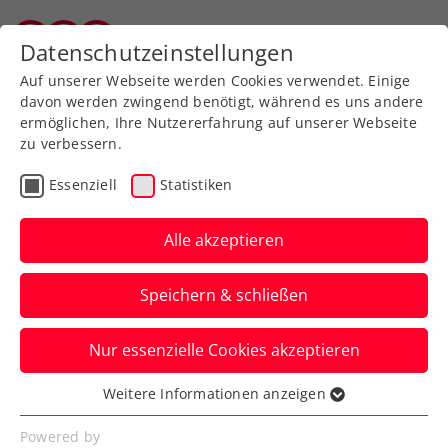
Zurück zur Newsübersicht
Datenschutzeinstellungen
Vorarlberger Tennisverband
Auf unserer Webseite werden Cookies verwendet. Einige
davon werden zwingend benötigt, während es uns andere
ermöglichen, Ihre Nutzererfahrung auf unserer Webseite
zu verbessern.
Turniere
ATP
Essenziell
Statistiken
Noch einmal Thiemstag
bei den Erste Bank Open
Alle akzeptieren
Dominic Thiem startet seine ATP-
Speichern & schließen
Abschiedsvorstellung in Wien gegen
Luciano Darderi aus Italien.
Nur essenzielle Cookies akzeptieren
Verfasst von: Presseaussendung / Redaktion, 21.10.2024
Weitere Informationen anzeigen
Essenziell
Essenzielle Cookies werden für grundlegende
Powered by