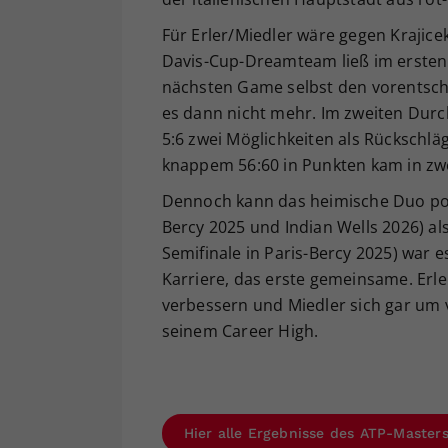
Für Erler/Miedler wäre gegen Krajic
Davis-Cup-Dreamteam ließ im ersten S
nächsten Game selbst den vorentsch
es dann nicht mehr. Im zweiten Durc
5:6 zwei Möglichkeiten als Rückschlä
knappem 56:60 in Punkten kam in zwe
Dennoch kann das heimische Duo posi
Bercy 2025 und Indian Wells 2026) al
Semifinale in Paris-Bercy 2025) war e
Karriere, das erste gemeinsame. Erler
verbessern und Miedler sich gar um vi
seinem Career High.
Hier alle Ergebnisse des ATP-Master