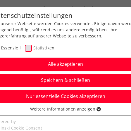
ÖTV
Landesverbände
News
tenschutzeinstellungen
 unserer Webseite werden Cookies verwendet. Einige davon wer
Ausbildung
Services
Über uns
ngend benötigt, während es uns andere ermöglichen, Ihre
zererfahrung auf unserer Webseite zu verbessern.
Essenziell
Statistiken
Alle akzeptieren
Speichern & schließen
Nur essenzielle Cookies akzeptieren
r/Miedler schrammen
Weitere Informationen anzeigen
ssenziell
nzug vorbei
senzielle Cookies werden für grundlegende Funktionen der
ered by
bseite benötigt. Dadurch ist gewährleistet, dass die Webseite
linski Cookie Consent