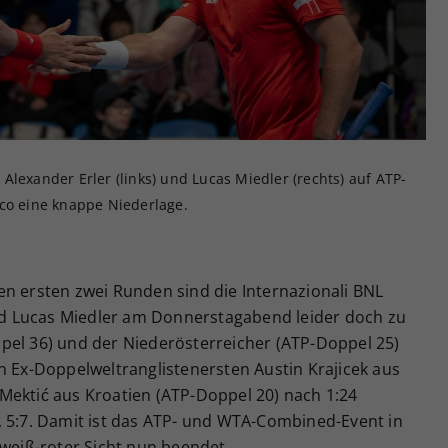
Zweck
generierte ID, für die historische Speicherung
Ihrer vorgenommen Einstellungen, falls der
Webseiten-Betreiber dies eingestellt hat.
Alexander Erler (links) und Lucas Miedler (rechts) auf ATP-
ico eine knappe Niederlage.
en ersten zwei Runden sind die Internazionali BNL
 und Lucas Miedler am Donnerstagabend leider doch zu
pel 36) und der Niederösterreicher (ATP-Doppel 25)
n Ex-Doppelweltranglistenersten Austin Krajicek aus
Mektić aus Kroatien (ATP-Doppel 20) nach 1:24
, 5:7. Damit ist das ATP- und WTA-Combined-Event in
-weiß-roter Sicht nun beendet.