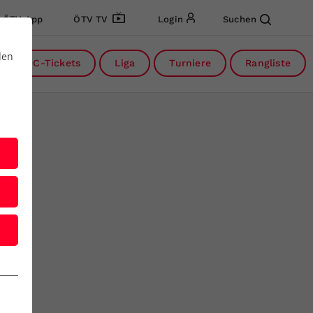
ÖTV App
ÖTV TV
Login
Suchen
den
DC-Tickets
Liga
Turniere
Rangliste