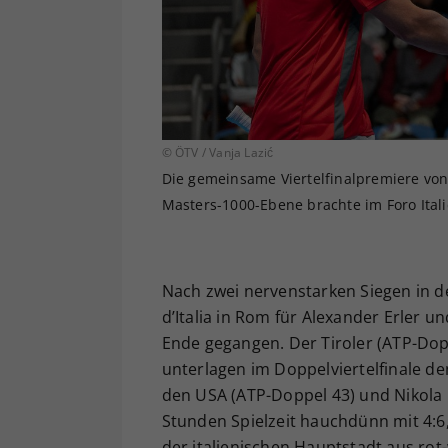
© ÖTV / Vanja Lazić
Die gemeinsame Viertelfinalpremiere von 
Masters-1000-Ebene brachte im Foro Ital
Nach zwei nervenstarken Siegen in d
d’Italia in Rom für Alexander Erler
Ende gegangen. Der Tiroler (ATP-Dop
unterlagen im Doppelviertelfinale de
den USA (ATP-Doppel 43) und Nikola 
Stunden Spielzeit hauchdünn mit 4:6
der italienischen Hauptstadt aus rot