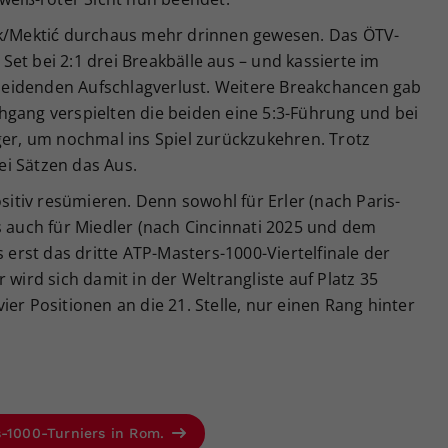
ek/Mektić durchaus mehr drinnen gewesen. Das ÖTV-
et bei 2:1 drei Breakbälle aus – und kassierte im
eidenden Aufschlagverlust. Weitere Breakchancen gab
hgang verspielten die beiden eine 5:3-Führung und bei
ger, um nochmal ins Spiel zurückzukehren. Trotz
i Sätzen das Aus.
tiv resümieren. Denn sowohl für Erler (nach Paris-
s auch für Miedler (nach Cincinnati 2025 und dem
s erst das dritte ATP-Masters-1000-Viertelfinale der
 wird sich damit in der Weltrangliste auf Platz 35
er Positionen an die 21. Stelle, nur einen Rang hinter
s-1000-Turniers in Rom.