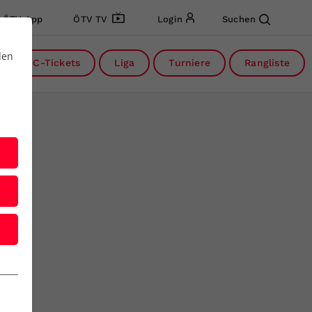
ÖTV App
ÖTV TV
Login
Suchen
den
DC-Tickets
Liga
Turniere
Rangliste