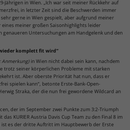
9-Jährigen in Wien. „Ich war seit meiner Rückkehr auf
hmerzfrei, in letzter Zeit sind die Beschwerden immer
 sehr gerne in Wien gespielt, aber aufgrund meiner
 eines meiner großen Saisonhighlights leider
 nun genaueren Untersuchungen am Handgelenk und den
 wieder komplett fit wird“
; Anmerkung)
in Wien nicht dabei sein kann, nachdem
te trotz seiner körperlichen Probleme mit starken
ehrt ist. Aber oberste Priorität hat nun, dass er
frei spielen kann“, betonte Erste-Bank-Open-
erwig Straka, der die nun frei gewordene Wildcard an
cen, der im September zwei Punkte zum 3:2-Triumph
 das KURIER Austria Davis Cup Team zu den Final 8 im
st es der dritte Auftritt im Hauptbewerb der Erste