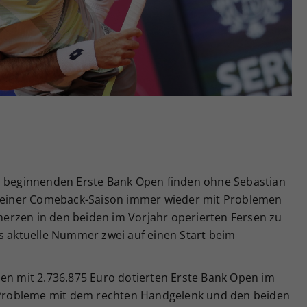
Zweck
generierte ID, für die historische Speicherung
Ihrer vorgenommen Einstellungen, falls der
Webseiten-Betreiber dies eingestellt hat.
n beginnenden Erste Bank Open finden ohne Sebastian
n seiner Comeback-Saison immer wieder mit Problemen
erzen in den beiden im Vorjahr operierten Fersen zu
hs aktuelle Nummer zwei auf einen Start beim
den mit 2.736.875 Euro dotierten Erste Bank Open im
robleme mit dem rechten Handgelenk und den beiden