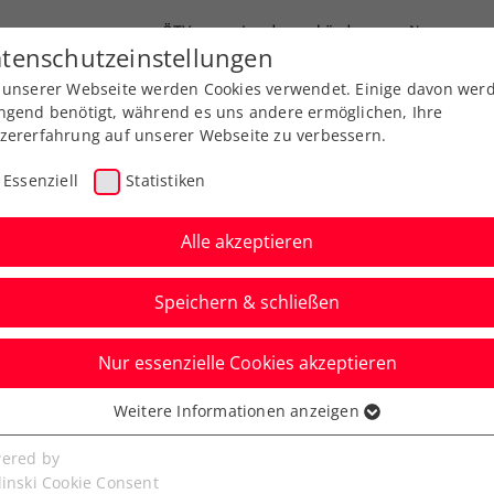
ÖTV
Landesverbände
News
tenschutzeinstellungen
 unserer Webseite werden Cookies verwendet. Einige davon wer
Ausbildung
Services
Über uns
ngend benötigt, während es uns andere ermöglichen, Ihre
zererfahrung auf unserer Webseite zu verbessern.
Essenziell
Statistiken
Alle akzeptieren
Speichern & schließen
Nur essenzielle Cookies akzeptieren
n: Ofner verzichtet
Weitere Informationen anzeigen
ssenziell
n Wien
senzielle Cookies werden für grundlegende Funktionen der
ered by
bseite benötigt. Dadurch ist gewährleistet, dass die Webseite
linski Cookie Consent