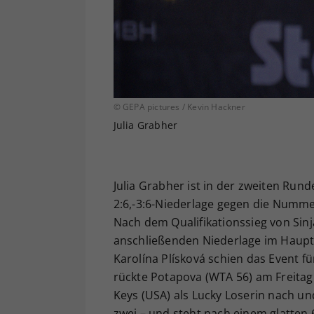
© GEPA pictures / Kevin Hackner
Julia Grabher
Julia Grabher ist in der zweiten Ru
2:6,-3:6-Niederlage gegen die Numme
Nach dem Qualifikationssieg von Sin
anschließenden Niederlage im Haupt
Karolína Plísková schien das Event f
rückte Potapova (WTA 56) am Freita
Keys (USA) als Lucky Loserin nach un
zwei – und steht nach einem glatten 