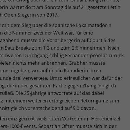
erin wartet dort am Sonntag die auf 21 gesetzte Lettin
ch-Open-Siegerin von 2017.
 mit dem Sieg über die spanische Lokalmatadorin
en die Nummer zwei der Welt war, für eine
gabend musste die Vorarlbergerin auf Court 5 des
en Satz Breaks zum 1:3 und zum 2:6 hinnehmen. Nach
 im zweiten Durchgang schlug Fernandez prompt zurück
spielen nichts mehr anbrennen. Grabher musste
ame abgeben, woraufhin die Kanadierin ihren
nde drei verwertete. Umso erfreulicher war dafür der
g, die in der gesamten Partie gegen Zhang lediglich
zuließ. Die 25-Jährige antwortete auf das dabei
atz mit einem weiteren erfolgreichen Returngame zum
nitt gleich vorentscheidend auf 5:0 davon.
en einzigen rot-weiß-roten Vertreter im Herreneinzel
ers-1000-Events. Sebastian Ofner musste sich in der