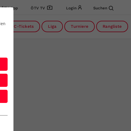
ÖTV App
ÖTV TV
Login
Suchen
den
DC-Tickets
Liga
Turniere
Rangliste