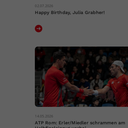
02.07.2026
Happy Birthday, Julia Grabher!
14.05.2026
ATP Rom: Erler/Miedler schrammen am