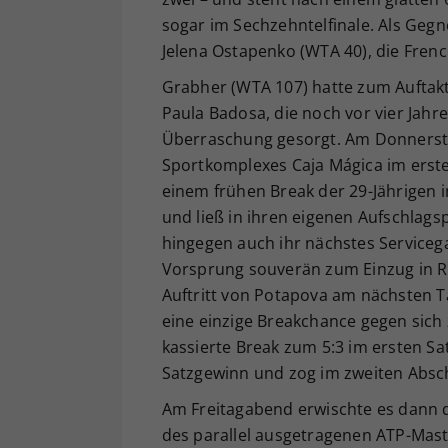
sogar im Sechzehntelfinale. Als Gegn
Jelena Ostapenko (WTA 40), die Fren
Grabher (WTA 107) hatte zum Auftakt
Paula Badosa, die noch vor vier Jahr
Überraschung gesorgt. Am Donnersta
Sportkomplexes Caja Mágica im erst
einem frühen Break der 29-Jährigen
und ließ in ihren eigenen Aufschlag
hingegen auch ihr nächstes Serviceg
Vorsprung souverän zum Einzug in Ru
Auftritt von Potapova am nächsten Ta
eine einzige Breakchance gegen sich 
kassierte Break zum 5:3 im ersten S
Satzgewinn und zog im zweiten Absch
Am Freitagabend erwischte es dann d
des parallel ausgetragenen ATP-Mast