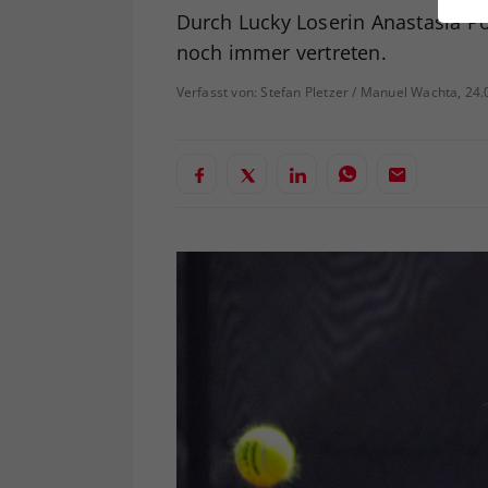
ei
Durch Lucky Loserin Anastasia P
noch immer vertreten.
Verfasst von: Stefan Pletzer / Manuel Wachta, 24
S