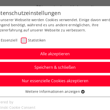
ÖTV
Landesverbände
News
tenschutzeinstellungen
 unserer Webseite werden Cookies verwendet. Einige davon wer
Ausbildung
Services
Über uns
ngend benötigt, während es uns andere ermöglichen, Ihre
zererfahrung auf unserer Webseite zu verbessern.
Essenziell
Statistiken
Alle akzeptieren
Speichern & schließen
Nur essenzielle Cookies akzeptieren
Überraschung durch
Weitere Informationen anzeigen
ssenziell
rid
senzielle Cookies werden für grundlegende Funktionen der
ered by
bseite benötigt. Dadurch ist gewährleistet, dass die Webseite
linski Cookie Consent