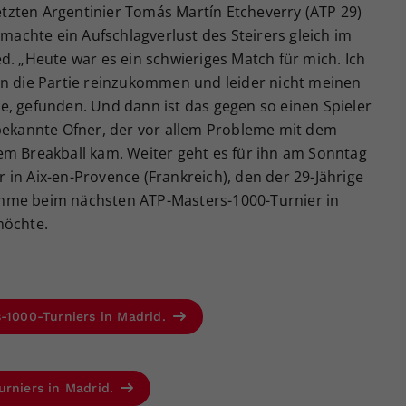
zten Argentinier Tomás Martín Etcheverry (ATP 29)
 machte ein Aufschlagverlust des Steirers gleich im
d. „Heute war es ein schwieriges Match für mich. Ich
in die Partie reinzukommen und leider nicht meinen
e, gefunden. Und dann ist das gegen so einen Spieler
 bekannte Ofner, der vor allem Probleme mit dem
em Breakball kam. Weiter geht es für ihn am Sonntag
in Aix-en-Provence (Frankreich), den der 29-Jährige
hme beim nächsten ATP-Masters-1000-Turnier in
möchte.
s-1000-Turniers in Madrid.
urniers in Madrid.