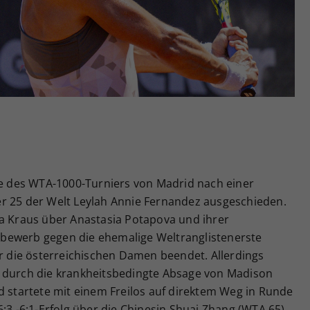
Zweck
generierte ID, für die historische Speicherung
Ihrer vorgenommen Einstellungen, falls der
Webseiten-Betreiber dies eingestellt hat.
nde des WTA-1000-Turniers von Madrid nach einer
r 25 der Welt Leylah Annie Fernandez ausgeschieden.
ja Kraus über Anastasia Potapova und ihrer
bewerb gegen die ehemalige Weltranglistenerste
ür die österreichischen Damen beendet. Allerdings
g durch die krankheitsbedingte Absage von Madison
d startete mit einem Freilos auf direktem Weg in Runde
6:3,-6:1-Erfolg über die Chinesin Shuai Zhang (WTA 65)