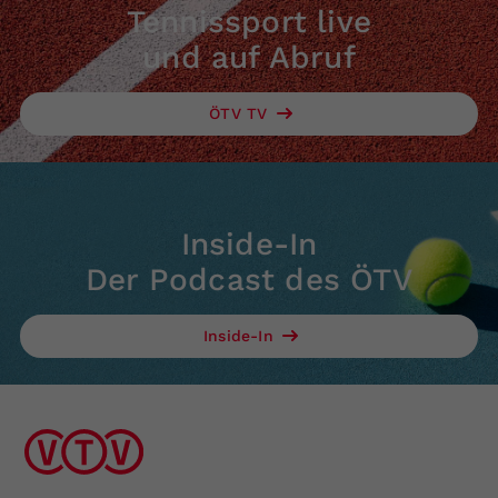
Tennissport live
und auf Abruf
ÖTV TV
Inside-In
Der Podcast des ÖTV
Inside-In