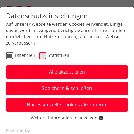
Zurück zur Newsübersicht
Datenschutzeinstellungen
Vorarlberger Tennisverband
Auf unserer Webseite werden Cookies verwendet. Einige
davon werden zwingend benötigt, während es uns andere
ermöglichen, Ihre Nutzererfahrung auf unserer Webseite
zu verbessern.
ATP
WTA
Turniere
Essenziell
Statistiken
ATP Rom: Ofner fixiert
Duell mit Sinner
Alle akzeptieren
Das ÖTV-Ass setzt sich in Runde eins
Speichern & schließen
gegen Alex Michelsen deutlich in zwei
Sätzen durch.
Nur essenzielle Cookies akzeptieren
Verfasst von: Manuel Wachta, 07.05.2026
Weitere Informationen anzeigen
Essenziell
Essenzielle Cookies werden für grundlegende
Powered by