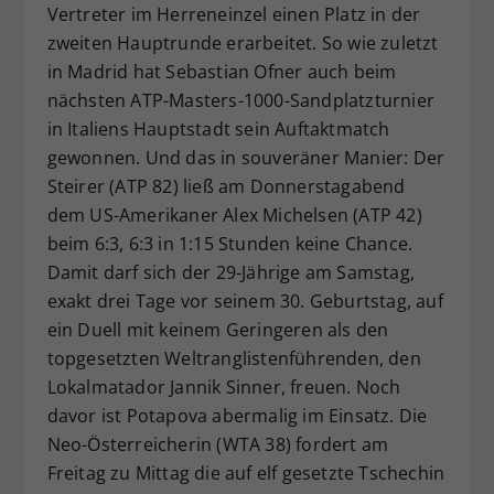
Vertreter im Herreneinzel einen Platz in der
Dieser Wert speichert Ihre Consent-
zweiten Hauptrunde erarbeitet. So wie zuletzt
Einstellungen. Unter anderem eine
in Madrid hat Sebastian Ofner auch beim
zufällig generierte ID, für die
nächsten ATP-Masters-1000-Sandplatzturnier
Zweck
historische Speicherung Ihrer
vorgenommen Einstellungen, falls der
in Italiens Hauptstadt sein Auftaktmatch
Webseiten-Betreiber dies eingestellt
gewonnen. Und das in souveräner Manier: Der
hat.
Steirer (ATP 82) ließ am Donnerstagabend
dem US-Amerikaner Alex Michelsen (ATP 42)
beim 6:3, 6:3 in 1:15 Stunden keine Chance.
Damit darf sich der 29-Jährige am Samstag,
exakt drei Tage vor seinem 30. Geburtstag, auf
ein Duell mit keinem Geringeren als den
topgesetzten Weltranglistenführenden, den
Lokalmatador Jannik Sinner, freuen. Noch
davor ist Potapova abermalig im Einsatz. Die
Neo-Österreicherin (WTA 38) fordert am
Freitag zu Mittag die auf elf gesetzte Tschechin