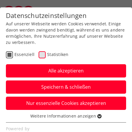
Zurück zur Newsübersicht
Datenschutzeinstellungen
Vorarlberger Tennisverband
Auf unserer Webseite werden Cookies verwendet. Einige
davon werden zwingend benötigt, während es uns andere
ermöglichen, Ihre Nutzererfahrung auf unserer Webseite
zu verbessern.
ATP
WTA
Turniere
Essenziell
Statistiken
WTA Rom: Erfolgslauf von
Potapova im Achtelfinale
Alle akzeptieren
gestoppt
Speichern & schließen
Nach fünf Siegen am Stück stoppt erst die
Nur essenzielle Cookies akzeptieren
Top-fünf-Spielerin Jessica Pegula das
ÖTV-Ass.
Weitere Informationen anzeigen
Essenziell
Verfasst von: Manuel Wachta, 11.05.2026
Essenzielle Cookies werden für grundlegende
Powered by