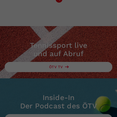
Tennissport live
und auf Abruf
ÖTV TV
Inside-In
Der Podcast des ÖTV