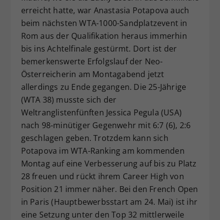
erreicht hatte, war Anastasia Potapova auch
Dieser Wert speichert Ihre Consent-
beim nächsten WTA-1000-Sandplatzevent in
Einstellungen. Unter anderem eine
zufällig generierte ID, für die
Rom aus der Qualifikation heraus immerhin
Zweck
historische Speicherung Ihrer
bis ins Achtelfinale gestürmt. Dort ist der
vorgenommen Einstellungen, falls der
bemerkenswerte Erfolgslauf der Neo-
Webseiten-Betreiber dies eingestellt
Österreicherin am Montagabend jetzt
hat.
allerdings zu Ende gegangen. Die 25-Jährige
(WTA 38) musste sich der
Weltranglistenfünften Jessica Pegula (USA)
nach 98-minütiger Gegenwehr mit 6:7 (6), 2:6
geschlagen geben. Trotzdem kann sich
Potapova im WTA-Ranking am kommenden
Montag auf eine Verbesserung auf bis zu Platz
28 freuen und rückt ihrem Career High von
Position 21 immer näher. Bei den French Open
in Paris (Hauptbewerbsstart am 24. Mai) ist ihr
eine Setzung unter den Top 32 mittlerweile