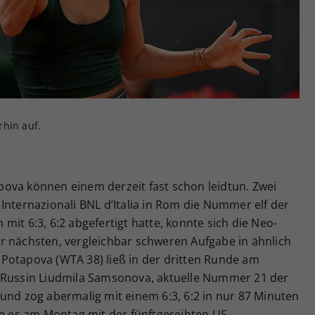
Zweck
generierte ID, für die historische Speicherung
Ihrer vorgenommen Einstellungen, falls der
Webseiten-Betreiber dies eingestellt hat.
rhin auf.
ova können einem derzeit fast schon leidtun. Zwei
Internazionali BNL d’Italia in Rom die Nummer elf der
it 6:3, 6:2 abgefertigt hatte, konnte sich die Neo-
r nächsten, vergleichbar schweren Aufgabe in ähnlich
Potapova (WTA 38) ließ in der dritten Runde am
n Russin Liudmila Samsonova, aktuelle Nummer 21 der
und zog abermalig mit einem 6:3, 6:2 in nur 87 Minuten
ie es am Montag mit der fünftgereihten US-