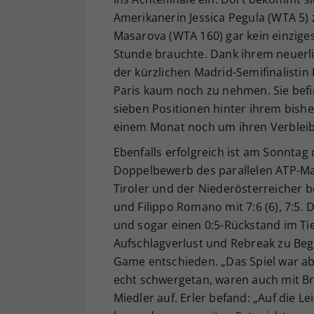
Amerikanerin Jessica Pegula (WTA 5) 
Masarova (WTA 160) gar kein einziges
Stunde brauchte. Dank ihrem neuerl
der kürzlichen Madrid-Semifinalisti
Paris kaum noch zu nehmen. Sie befin
sieben Positionen hinter ihrem bish
einem Monat noch um ihren Verbleib
Ebenfalls erfolgreich ist am Sonntag
Doppelbewerb des parallelen ATP-Mas
Tiroler und der Niederösterreicher b
und Filippo Romano mit 7:6 (6), 7:5. D
und sogar einen 0:5-Rückstand im Ti
Aufschlagverlust und Rebreak zu Begi
Game entschieden. „Das Spiel war ab 
echt schwergetan, waren auch mit Br
Miedler auf. Erler befand: „Auf die L