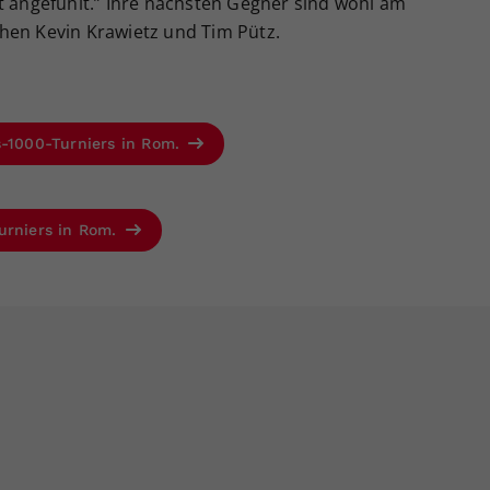
t angefühlt.” Ihre nächsten Gegner sind wohl am
hen Kevin Krawietz und Tim Pütz.
s-1000-Turniers in Rom.
urniers in Rom.