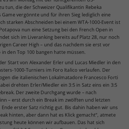
zu tun, die der Schweizer Qualifikantin Rebeka
 Game vergönnte und für ihren Sieg lediglich eine
ich starken Abschneiden bei einem WTA-1000-Event ist
n Potapova nun eine Setzung bei den French Open in
det sich im Liveranking bereits auf Platz 28, nur noch
erigen Career High – und das nachdem sie erst vor
 in den Top 100 bangen hatte müssen.
 der Start von Alexander Erler und Lucas Miedler in den
ters-1000-Turniers im Foro Italico verlaufen. Der
ogen die italienischen Lokalmatadore Francesco Forti
abei drehten Erler/Miedler ein 3:5 in Satz eins ein 3:5
ebreak. Der zweite Durchgang wurde – nach
nn – erst durch ein Break im zwölften und letzten
Ende erster Satz richtig gut. Bis dahin haben wir uns
eak hinten, aber dann hat es Klick gemacht“, atmete
eistung heute können wir aufbauen. Das hat sich