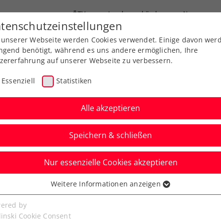
ÖTV
Landesverbände
News
tenschutzeinstellungen
 unserer Webseite werden Cookies verwendet. Einige davon wer
Ausbildung
Services
Über uns
ngend benötigt, während es uns andere ermöglichen, Ihre
zererfahrung auf unserer Webseite zu verbessern.
Essenziell
Statistiken
Alle akzeptieren
Speichern & schließen
Nur essenzielle Cookies akzeptieren
ova fertigt auch die
Weitere Informationen anzeigen
ssenziell
 Welt ab
senzielle Cookies werden für grundlegende Funktionen der
ered by
bseite benötigt. Dadurch ist gewährleistet, dass die Webseite
linski Cookie Consent