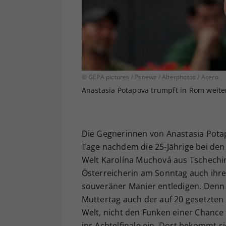
© GEPA pictures / Psnewz / Alterphotos / Acero
Anastasia Potapova trumpft in Rom weite
Die Gegnerinnen von Anastasia Potap
Tage nachdem die 25-Jährige bei den 
Welt Karolína Muchová aus Tschechin m
Österreicherin am Sonntag auch ihre
souveräner Manier entledigen. Denn 
Muttertag auch der auf 20 gesetzte
Welt, nicht den Funken einer Chance 
ins Achtelfinale ein. Dort bekommt s