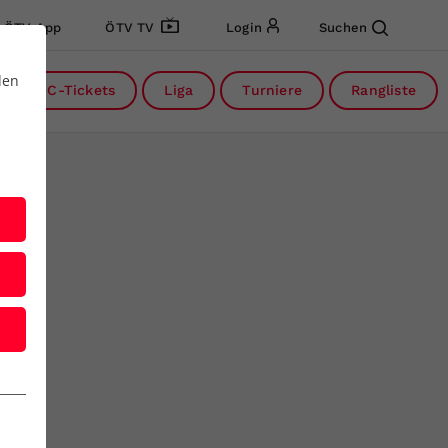
ÖTV App
ÖTV TV
Login
Suchen
den
DC-Tickets
Liga
Turniere
Rangliste