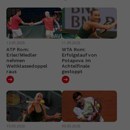
12.05.2026
11.05.2026
ATP Rom:
WTA Rom:
Erler/Miedler
Erfolgslauf von
nehmen
Potapova im
Weltklassedoppel
Achtelfinale
raus
gestoppt
10.05.2026
09.05.2026