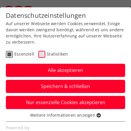
Zurück zur Newsübersicht
Datenschutzeinstellungen
Vorarlberger Tennisverband
Auf unserer Webseite werden Cookies verwendet. Einige
davon werden zwingend benötigt, während es uns andere
ermöglichen, Ihre Nutzererfahrung auf unserer Webseite
zu verbessern.
ATP
WTA
Turniere
Essenziell
Statistiken
WTA Rom: Potapova
reitet weiter auf der
Alle akzeptieren
Erfolgswelle
Speichern & schließen
Für die Wahlösterreicherin ist jetzt auch
Nur essenzielle Cookies akzeptieren
eine Setzung bei den French Open in
Paris greifbar.
Weitere Informationen anzeigen
Essenziell
Verfasst von: Manuel Wachta, 07.05.2026
Essenzielle Cookies werden für grundlegende
Powered by