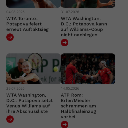
04.08.2026
31.07.2026
WTA Toronto:
WTA Washington,
Potapova feiert
D.C.: Potapova kann
erneut Auftaktsieg
auf Williams-Coup
nicht nachlegen
29.07.2026
14.05.2026
WTA Washington,
ATP Rom:
D.C.: Potapova setzt
Erler/Miedler
Venus Williams auf
schrammen am
ihre Abschussliste
Halbfinaleinzug
vorbei