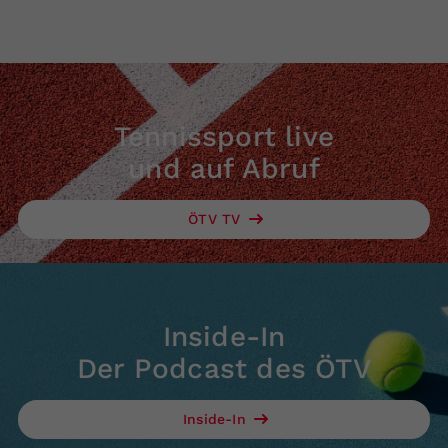
Tennissport live
und auf Abruf
ÖTV TV
Inside-In
Der Podcast des ÖTV
Inside-In