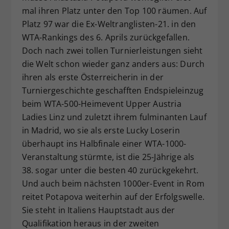
mal ihren Platz unter den Top 100 räumen. Auf
Dieser Wert speichert Ihre Consent-
Platz 97 war die Ex-Weltranglisten-21. in den
Einstellungen. Unter anderem eine
zufällig generierte ID, für die
WTA-Rankings des 6. Aprils zurückgefallen.
Zweck
historische Speicherung Ihrer
Doch nach zwei tollen Turnierleistungen sieht
vorgenommen Einstellungen, falls der
die Welt schon wieder ganz anders aus: Durch
Webseiten-Betreiber dies eingestellt
ihren als erste Österreicherin in der
hat.
Turniergeschichte geschafften Endspieleinzug
beim WTA-500-Heimevent Upper Austria
Ladies Linz und zuletzt ihrem fulminanten Lauf
in Madrid, wo sie als erste Lucky Loserin
überhaupt ins Halbfinale einer WTA-1000-
Veranstaltung stürmte, ist die 25-Jährige als
38. sogar unter die besten 40 zurückgekehrt.
Und auch beim nächsten 1000er-Event in Rom
reitet Potapova weiterhin auf der Erfolgswelle.
Sie steht in Italiens Hauptstadt aus der
Qualifikation heraus in der zweiten