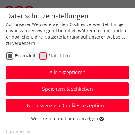
Zurück zur Newsübersicht
Datenschutzeinstellungen
Vorarlberger Tennisverband
Auf unserer Webseite werden Cookies verwendet. Einige
davon werden zwingend benötigt, während es uns andere
ermöglichen, Ihre Nutzererfahrung auf unserer Webseite
zu verbessern.
Turniere
ATP
Essenziell
Statistiken
Generali Open Kitzbühel:
Hartes Los für Misolic
Alle akzeptieren
Sebastian Ofner und Lukas Neumayer
Speichern & schließen
starten beim ATP-Heimturnier indes
jeweils gegen einen Qualifikanten.
Nur essenzielle Cookies akzeptieren
Verfasst von: Presseaussendung / Redaktion, 19.07.2025
Weitere Informationen anzeigen
Essenziell
Essenzielle Cookies werden für grundlegende
Powered by