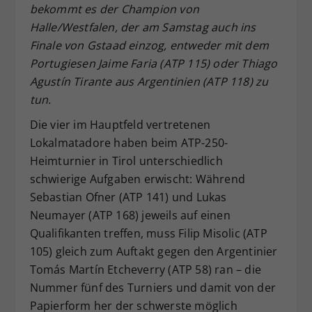
bekommt es der Champion von
Dieser Wert speichert Ihre Consent-
Halle/Westfalen, der am Samstag auch ins
Einstellungen. Unter anderem eine
Finale von Gstaad einzog, entweder mit dem
zufällig generierte ID, für die
Portugiesen Jaime Faria (ATP 115) oder Thiago
Zweck
historische Speicherung Ihrer
vorgenommen Einstellungen, falls der
Agustín Tirante aus Argentinien (ATP 118) zu
Webseiten-Betreiber dies eingestellt
tun.
hat.
Die vier im Hauptfeld vertretenen
Lokalmatadore haben beim ATP-250-
Heimturnier in Tirol unterschiedlich
schwierige Aufgaben erwischt: Während
Sebastian Ofner (ATP 141) und Lukas
Neumayer (ATP 168) jeweils auf einen
Qualifikanten treffen, muss Filip Misolic (ATP
105) gleich zum Auftakt gegen den Argentinier
Tomás Martín Etcheverry (ATP 58) ran – die
Nummer fünf des Turniers und damit von der
Papierform her der schwerste möglich