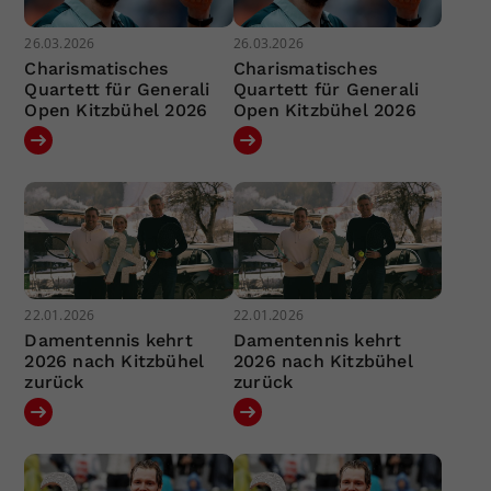
26.03.2026
26.03.2026
Charismatisches
Charismatisches
Quartett für Generali
Quartett für Generali
Open Kitzbühel 2026
Open Kitzbühel 2026
22.01.2026
22.01.2026
Damentennis kehrt
Damentennis kehrt
2026 nach Kitzbühel
2026 nach Kitzbühel
zurück
zurück