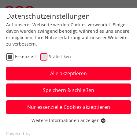
Zurück zur Newsübersicht
Datenschutzeinstellungen
Vorarlberger Tennisverband
Auf unserer Webseite werden Cookies verwendet. Einige
davon werden zwingend benötigt, während es uns andere
ermöglichen, Ihre Nutzererfahrung auf unserer Webseite
zu verbessern.
Turniere
ATP
Essenziell
Statistiken
Generali Open Kitzbühel:
Qualifikation mit ÖTV-
Alle akzeptieren
Quartett
Speichern & schließen
Jurij Rodionov, Sandro Kopp, Neil
Nur essenzielle Cookies akzeptieren
Oberleitner und Nico Hipfl sind beim
ATP-Turnier in Tirol am Start.
Weitere Informationen anzeigen
Essenziell
Verfasst von: Presseaussendung / Redaktion, 18.07.2025
Essenzielle Cookies werden für grundlegende
Powered by