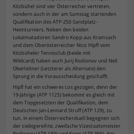
Kitzbühel sind vier Österreicher vertreten,
Dieser Wert speichert Ihre Consent-
sondern auch in der am Samstag startenden
Einstellungen. Unter anderem eine
zufällig generierte ID, für die
Qualifikation des ATP-250-Sandplatz-
Zweck
historische Speicherung Ihrer
Heimturniers. Neben den beiden
vorgenommen Einstellungen, falls der
Lokalmatadoren Sandro Kopp aus Kramsach
Webseiten-Betreiber dies eingestellt
und dem Oberösterreicher Nico Hipfl vom
hat.
Kitzbüheler Tennisclub (beide mit
Wildcard) haben auch Jurij Rodionov und Neil
Oberleitner (Letzterer als Alternate) den
Sprung in die Vorausscheidung geschafft.
Hipfl hat ein schweres Los gezogen, denn der
19-Jährige (ATP 1123) bekommt es gleich mit
dem Topgesetzten der Qualifikation, dem
Deutschen Jan-Lennard Struff (ATP 129), zu
tun. In einem Österreicherduell begegnen sich
der siebtgereihte, zweifache Vizestaatsmeister
Rodionov (ATP 193) und Kopp (ATP 396), der