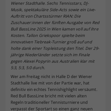
Wiener Stadthalle. Sechs Tennisstars, DJ-
Dieser Wert speichert Ihre Consent-
Musik, spektakuläre Side-Acts sowie ein Live-
Einstellungen. Unter anderem eine
Auftritt von Chartsstürmer RIAN: Die
zufällig generierte ID, für die
Zuschauer:innen der fünften Ausgabe von Red
Zweck
historische Speicherung Ihrer
vorgenommen Einstellungen, falls der
Bull BassLine 2025 in Wien kamen voll auf ihre
Webseiten-Betreiber dies eingestellt
Kosten. Tallon Griekspoor spielte beim
hat.
innovativen Tiebreak-Turnier groß auf und
holte dank einer Topleistung den Titel. Der 29-
jährige Niederländer setzte sich im Finale
gegen Alexei Popyrin aus Australien klar mit
5:3, 5:3, 5:0 durch.
Wer am Freitag nicht in Halle D der Wiener
Stadthalle live mit von der Partie war, hat
definitiv ein echtes Tennishighlight versäumt.
Red Bull BassLine bricht mit vielen alten
Regeln traditioneller Tennisturniere und
verpasst der Sportart so einen ganz neuen