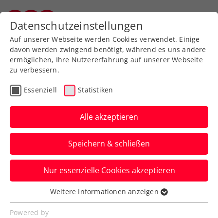
Zurück zur Newsübersicht
Datenschutzeinstellungen
Vorarlberger Tennisverband
Auf unserer Webseite werden Cookies verwendet. Einige
davon werden zwingend benötigt, während es uns andere
ermöglichen, Ihre Nutzererfahrung auf unserer Webseite
zu verbessern.
ATP
Turniere
Essenziell
Statistiken
Griekspoor gewinnt Red
Bull BassLine 2025
Alle akzeptieren
Dominic Thiem feiert dabei eine
Speichern & schließen
emotionale Rückkehr auf den Centre
Court der Wiener Stadthalle.
Nur essenzielle Cookies akzeptieren
Verfasst von: Presseaussendung / Redaktion, 18.10.2025
Weitere Informationen anzeigen
Essenziell
Essenzielle Cookies werden für grundlegende
Powered by