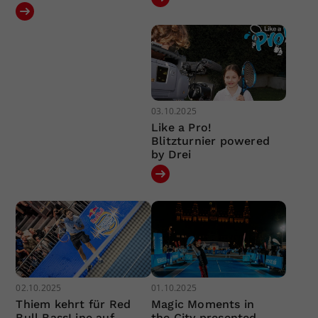
03.10.2025
Like a Pro!
Blitzturnier powered
by Drei
02.10.2025
01.10.2025
Thiem kehrt für Red
Magic Moments in
Bull BassLine auf
the City presented