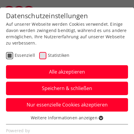
Zurück zur Newsübersicht
Datenschutzeinstellungen
Vorarlberger Tennisverband
Auf unserer Webseite werden Cookies verwendet. Einige
davon werden zwingend benötigt, während es uns andere
ermöglichen, Ihre Nutzererfahrung auf unserer Webseite
zu verbessern.
Turniere
ATP
Essenziell
Statistiken
Road to Erste Bank Open:
Jetzt für
Alle akzeptieren
Qualifikationsturniere
Speichern & schließen
anmelden
Nur essenzielle Cookies akzeptieren
Nach erfolgreicher Premiere 2024 kehrt
das „Champions of Vienna“-Minicourt-
Weitere Informationen anzeigen
Essenziell
Turnier zurück – aber noch größer!
Essenzielle Cookies werden für grundlegende
Powered by