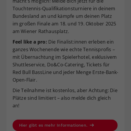
macht’s möglich! Melde dich jetzt für die
Dieser Wert speichert Ihre Consent-
Touchtennis-Qualifikationsturniere in deinem
Einstellungen. Unter anderem eine
Bundesland an und kämpfe um deinen Platz
zufällig generierte ID, für die
im großen Finale am 18. und 19. Oktober 2025
Zweck
historische Speicherung Ihrer
am Wiener Rathausplatz.
vorgenommen Einstellungen, falls der
Webseiten-Betreiber dies eingestellt
Feel like a pro:
Die Finalist:innen erleben ein
hat.
ganzes Wochenende wie echte Tennisprofis –
mit Übernachtung im Spielerhotel, exklusivem
Shuttleservice, Do&Co-Catering, Tickets für
Red Bull BassLine und jeder Menge Erste-Bank-
Open-Flair.
Die Teilnahme ist kostenlos, aber Achtung: Die
Plätze sind limitiert – also melde dich gleich
an!
Hier gibt es mehr Informationen.