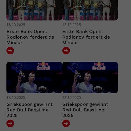
18.10.2025
18.10.2025
Erste Bank Open:
Erste Bank Open:
Rodionov fordert de
Rodionov fordert de
Minaur
Minaur
18.10.2025
18.10.2025
Griekspoor gewinnt
Griekspoor gewinnt
Red Bull BassLine
Red Bull BassLine
2025
2025