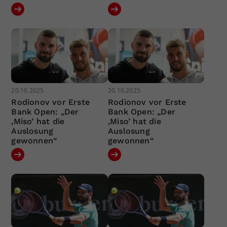
20.10.2025
20.10.2025
Rodionov vor Erste
Rodionov vor Erste
Bank Open: „Der
Bank Open: „Der
‚Miso’ hat die
‚Miso’ hat die
Auslosung
Auslosung
gewonnen“
gewonnen“