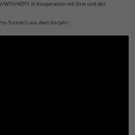
V/WTV/NÖTV in Kooperation mit Drei und der
-Pro-Turniers aus dem Vorjahr: