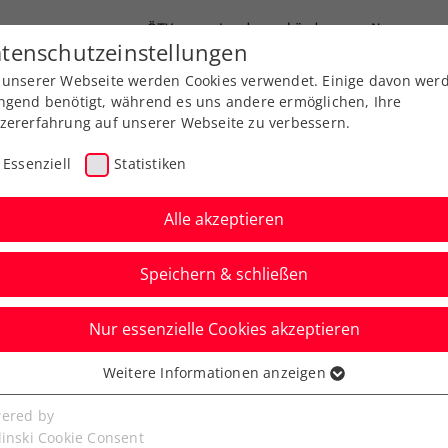
ÖTV
Landesverbände
News
tenschutzeinstellungen
 unserer Webseite werden Cookies verwendet. Einige davon wer
Ausbildung
Services
Über uns
ngend benötigt, während es uns andere ermöglichen, Ihre
zererfahrung auf unserer Webseite zu verbessern.
Essenziell
Statistiken
Alle akzeptieren
Speichern & schließen
Nur essenzielle Cookies akzeptieren
tzturnier powered by
Weitere Informationen anzeigen
ssenziell
senzielle Cookies werden für grundlegende Funktionen der
ered by
bseite benötigt. Dadurch ist gewährleistet, dass die Webseite
linski Cookie Consent