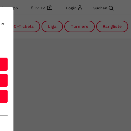
ÖTV App
ÖTV TV
Login
Suchen
den
DC-Tickets
Liga
Turniere
Rangliste