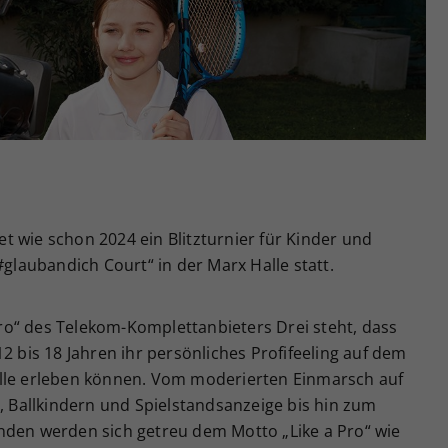
Zweck
generierte ID, für die historische Speicherung
Ihrer vorgenommen Einstellungen, falls der
Webseiten-Betreiber dies eingestellt hat.
 wie schon 2024 ein Blitzturnier für Kinder und
#glaubandich Court“ in der Marx Halle statt.
 Pro“ des Telekom-Komplettanbieters Drei steht, dass
2 bis 18 Jahren ihr persönliches Profifeeling auf dem
alle erleben können. Vom moderierten Einmarsch auf
r, Ballkindern und Spielstandsanzeige bis hin zum
nden werden sich getreu dem Motto „Like a Pro“ wie