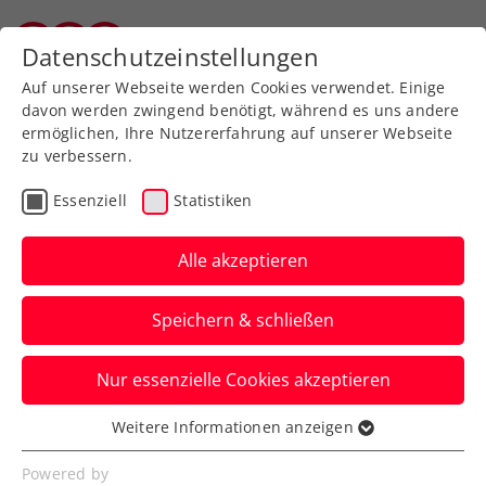
Zurück zur Newsübersicht
Datenschutzeinstellungen
Vorarlberger Tennisverband
Auf unserer Webseite werden Cookies verwendet. Einige
davon werden zwingend benötigt, während es uns andere
ermöglichen, Ihre Nutzererfahrung auf unserer Webseite
zu verbessern.
Turniere
ATP
Essenziell
Statistiken
Wien-Kracher: Sinner
schlägt bei den Erste
Alle akzeptieren
Bank Open auf
Speichern & schließen
Die Tennisfans erwartet beim ATP-500-
Nur essenzielle Cookies akzeptieren
Turnier wieder ein sensationelles Feld mit
sechs Top-Ten-Spielern.
Weitere Informationen anzeigen
Essenziell
Verfasst von: Presseaussendung / Redaktion, 08.09.2025
Essenzielle Cookies werden für grundlegende
Powered by