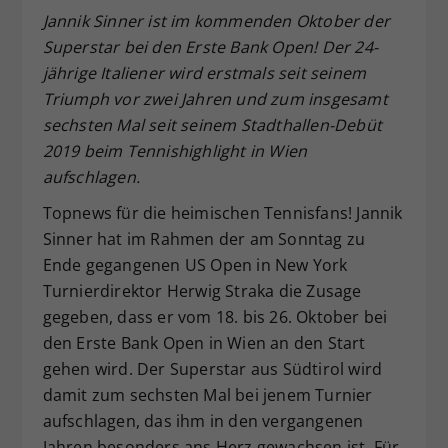
Jannik Sinner ist im kommenden Oktober der
Dieser Wert speichert Ihre Consent-
Superstar bei den Erste Bank Open! Der 24-
Einstellungen. Unter anderem eine
zufällig generierte ID, für die
jährige Italiener wird erstmals seit seinem
Zweck
historische Speicherung Ihrer
Triumph vor zwei Jahren und zum insgesamt
vorgenommen Einstellungen, falls der
sechsten Mal seit seinem Stadthallen-Debüt
Webseiten-Betreiber dies eingestellt
2019 beim Tennishighlight in Wien
hat.
aufschlagen.
Topnews für die heimischen Tennisfans! Jannik
Sinner hat im Rahmen der am Sonntag zu
Ende gegangenen US Open in New York
Turnierdirektor Herwig Straka die Zusage
gegeben, dass er vom 18. bis 26. Oktober bei
den Erste Bank Open in Wien an den Start
gehen wird. Der Superstar aus Südtirol wird
damit zum sechsten Mal bei jenem Turnier
aufschlagen, das ihm in den vergangenen
Jahren besonders ans Herz gewachsen ist. Für