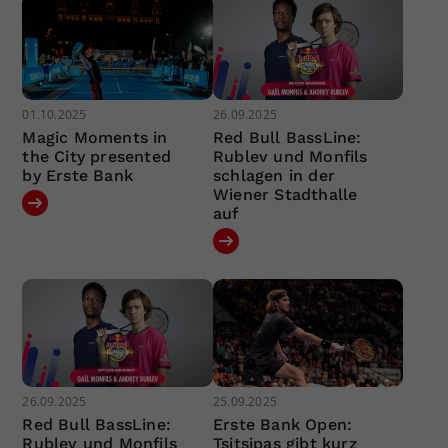
01.10.2025
26.09.2025
Magic Moments in
Red Bull BassLine:
the City presented
Rublev und Monfils
by Erste Bank
schlagen in der
Wiener Stadthalle
auf
26.09.2025
25.09.2025
Red Bull BassLine:
Erste Bank Open:
Rublev und Monfils
Tsitsipas gibt kurz