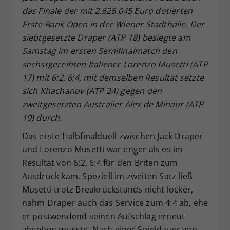
das Finale der mit 2.626.045 Euro dotierten
Dieser Wert speichert Ihre Consent-
Erste Bank Open in der Wiener Stadthalle. Der
Einstellungen. Unter anderem eine
zufällig generierte ID, für die
siebtgesetzte Draper (ATP 18) besiegte am
Zweck
historische Speicherung Ihrer
Samstag im ersten Semifinalmatch den
vorgenommen Einstellungen, falls der
sechstgereihten Italiener Lorenzo Musetti (ATP
Webseiten-Betreiber dies eingestellt
17) mit 6:2, 6:4, mit demselben Resultat setzte
hat.
sich Khachanov (ATP 24) gegen den
zweitgesetzten Australier Alex de Minaur (ATP
10) durch.
Das erste Halbfinalduell zwischen Jack Draper
und Lorenzo Musetti war enger als es im
Resultat von 6:2, 6:4 für den Briten zum
Ausdruck kam. Speziell im zweiten Satz ließ
Musetti trotz Breakrückstands nicht locker,
nahm Draper auch das Service zum 4:4 ab, ehe
er postwendend seinen Aufschlag erneut
abgeben musste. Nach einer Spieldauer von