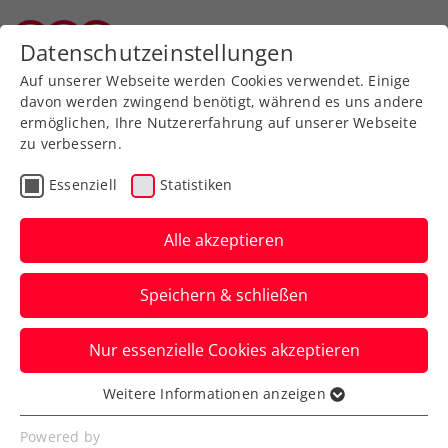
Zurück zur Newsübersicht
Datenschutzeinstellungen
Vorarlberger Tennisverband
Auf unserer Webseite werden Cookies verwendet. Einige
davon werden zwingend benötigt, während es uns andere
ermöglichen, Ihre Nutzererfahrung auf unserer Webseite
zu verbessern.
Turniere
ATP
Essenziell
Statistiken
Erste Bank Open: Draper
und Khachanov prallen
Alle akzeptieren
im Finale aufeinander
Speichern & schließen
Die beiden stoppen im Halbfinale des
Nur essenzielle Cookies akzeptieren
ATP-Turniers in Wien Lorenzo Musetti
bzw. Alex de Minaur.
Weitere Informationen anzeigen
Essenziell
Verfasst von: Presseaussendung / Redaktion, 26.10.2024
Essenzielle Cookies werden für grundlegende
Powered by