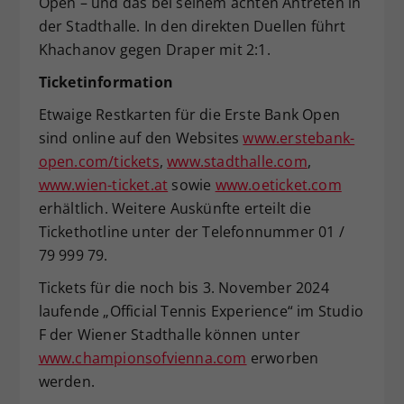
Open – und das bei seinem achten Antreten in
der Stadthalle. In den direkten Duellen führt
Khachanov gegen Draper mit 2:1.
Ticketinformation
Etwaige Restkarten für die Erste Bank Open
sind online auf den Websites
www.erstebank-
open.com/tickets
,
www.stadthalle.com
,
www.wien-ticket.at
sowie
www.oeticket.com
erhältlich. Weitere Auskünfte erteilt die
Tickethotline unter der Telefonnummer 01 /
79 999 79.
Tickets für die noch bis 3. November 2024
laufende „Official Tennis Experience“ im Studio
F der Wiener Stadthalle können unter
www.championsofvienna.com
erworben
werden.