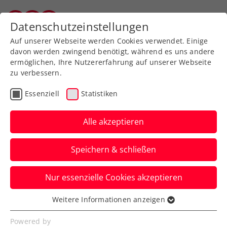
Zurück zur Newsübersicht
Datenschutzeinstellungen
Vorarlberger Tennisverband
Auf unserer Webseite werden Cookies verwendet. Einige
davon werden zwingend benötigt, während es uns andere
ermöglichen, Ihre Nutzererfahrung auf unserer Webseite
zu verbessern.
Turniere
ATP
Essenziell
Statistiken
Erste Bank Open:
Erler/Miedler nach Krimi
Alle akzeptieren
vor 2. Wien-Triumph
Speichern & schließen
Österreichs Spitzendoppel steht nach
Nur essenzielle Cookies akzeptieren
zwei abgewehrten Matchbällen im Finale
des ATP-500-Turniers.
Weitere Informationen anzeigen
Essenziell
Verfasst von: Manuel Wachta, 26.10.2024
Essenzielle Cookies werden für grundlegende
Powered by