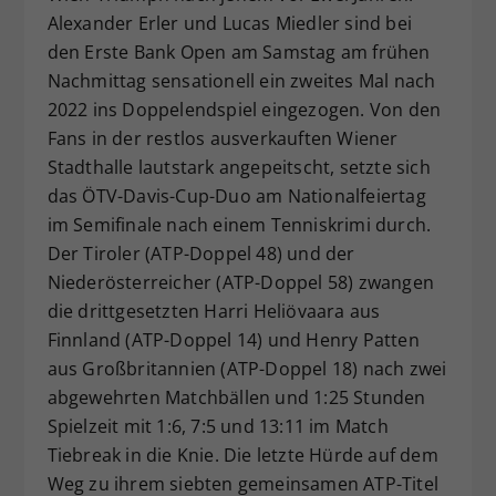
Alexander Erler und Lucas Miedler sind bei
Dieser Wert speichert Ihre Consent-
den Erste Bank Open am Samstag am frühen
Einstellungen. Unter anderem eine
zufällig generierte ID, für die
Nachmittag sensationell ein zweites Mal nach
Zweck
historische Speicherung Ihrer
2022 ins Doppelendspiel eingezogen. Von den
vorgenommen Einstellungen, falls der
Fans in der restlos ausverkauften Wiener
Webseiten-Betreiber dies eingestellt
Stadthalle lautstark angepeitscht, setzte sich
hat.
das ÖTV-Davis-Cup-Duo am Nationalfeiertag
im Semifinale nach einem Tenniskrimi durch.
Der Tiroler (ATP-Doppel 48) und der
Niederösterreicher (ATP-Doppel 58) zwangen
die drittgesetzten Harri Heliövaara aus
Finnland (ATP-Doppel 14) und Henry Patten
aus Großbritannien (ATP-Doppel 18) nach zwei
abgewehrten Matchbällen und 1:25 Stunden
Spielzeit mit 1:6, 7:5 und 13:11 im Match
Tiebreak in die Knie. Die letzte Hürde auf dem
Weg zu ihrem siebten gemeinsamen ATP-Titel