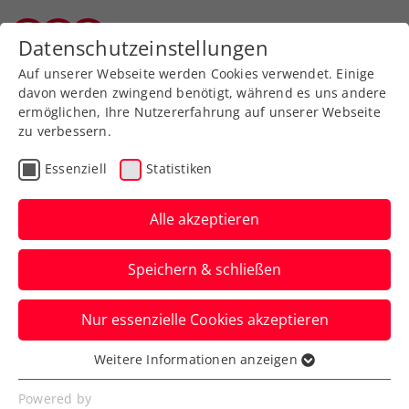
Zurück zur Newsübersicht
Datenschutzeinstellungen
Vorarlberger Tennisverband
Auf unserer Webseite werden Cookies verwendet. Einige
davon werden zwingend benötigt, während es uns andere
ermöglichen, Ihre Nutzererfahrung auf unserer Webseite
zu verbessern.
Turniere
ATP
Essenziell
Statistiken
Erste Bank Open:
Erler/Miedler mit starker
Alle akzeptieren
Vorstellung ins Halbfinale
Speichern & schließen
Österreichs Spitzendoppel setzt sich im
Nur essenzielle Cookies akzeptieren
Viertelfinale des ATP-500-Heimturniers in
Wien klar durch.
Weitere Informationen anzeigen
Essenziell
Verfasst von: Manuel Wachta, 25.10.2024
Essenzielle Cookies werden für grundlegende
Powered by