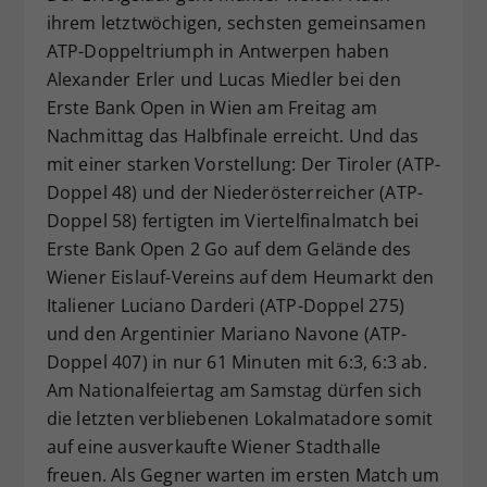
ihrem letztwöchigen, sechsten gemeinsamen
Dieser Wert speichert Ihre Consent-
ATP-Doppeltriumph in Antwerpen haben
Einstellungen. Unter anderem eine
zufällig generierte ID, für die
Alexander Erler und Lucas Miedler bei den
Zweck
historische Speicherung Ihrer
Erste Bank Open in Wien am Freitag am
vorgenommen Einstellungen, falls der
Nachmittag das Halbfinale erreicht. Und das
Webseiten-Betreiber dies eingestellt
mit einer starken Vorstellung: Der Tiroler (ATP-
hat.
Doppel 48) und der Niederösterreicher (ATP-
Doppel 58) fertigten im Viertelfinalmatch bei
Erste Bank Open 2 Go auf dem Gelände des
Wiener Eislauf-Vereins auf dem Heumarkt den
Italiener Luciano Darderi (ATP-Doppel 275)
und den Argentinier Mariano Navone (ATP-
Doppel 407) in nur 61 Minuten mit 6:3, 6:3 ab.
Am Nationalfeiertag am Samstag dürfen sich
die letzten verbliebenen Lokalmatadore somit
auf eine ausverkaufte Wiener Stadthalle
freuen. Als Gegner warten im ersten Match um