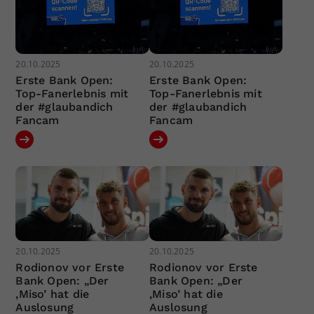
20.10.2025
20.10.2025
Erste Bank Open:
Erste Bank Open:
Top-Fanerlebnis mit
Top-Fanerlebnis mit
der #glaubandich
der #glaubandich
Fancam
Fancam
20.10.2025
20.10.2025
Rodionov vor Erste
Rodionov vor Erste
Bank Open: „Der
Bank Open: „Der
‚Miso’ hat die
‚Miso’ hat die
Auslosung
Auslosung