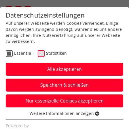
Zurück zur Newsübersicht
Datenschutzeinstellungen
Vorarlberger Tennisverband
Auf unserer Webseite werden Cookies verwendet. Einige
davon werden zwingend benötigt, während es uns andere
ermöglichen, Ihre Nutzererfahrung auf unserer Webseite
zu verbessern.
Turniere
Verbands-Info
ATP
Essenziell
Statistiken
Hochkarätige Besetzung
beim sportsbusiness.at
Alle akzeptieren
Breakfast Club
Speichern & schließen
ÖTV-Präsident Martin Ohneberg diskutiert
Nur essenzielle Cookies akzeptieren
bei den Erste Bank Open mit dem Who is
Who der Tennisszene.
Weitere Informationen anzeigen
Essenziell
Verfasst von: Manuel Wachta, 22.10.2024
Essenzielle Cookies werden für grundlegende
Powered by