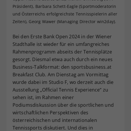
Präsident), Barbara Schett-Eagle (Sportmoderatorin
Dieser Wert speichert Ihre Consent-
Einstellungen. Unter anderem eine
und Österreichs erfolgreichste Tennisspielerin aller
zufällig generierte ID, für die
Zeiten), Georg Wawer (Managing Director win2day).
Zweck
historische Speicherung Ihrer
vorgenommen Einstellungen, falls der
Bei den Erste Bank Open 2024 in der Wiener
Webseiten-Betreiber dies eingestellt
Stadthalle ist wieder für ein umfangreiches
hat.
Rahmenprogramm abseits der Tennisplätze
gesorgt. Diesmal etwa auch durch ein neues
Business-Talkformat: den sportsbusiness.at
Breakfast Club. Am Dienstag am Vormittag
wurde dabei im Studio F, wo derzeit auch die
Ausstellung „Official Tennis Experience“ zu
sehen ist, im Rahmen einer
Podiumsdiskussion über die sportlichen und
wirtschaftlichen Perspektiven des
österreichischen und internationalen
Tennissports diskutiert. Und dies in