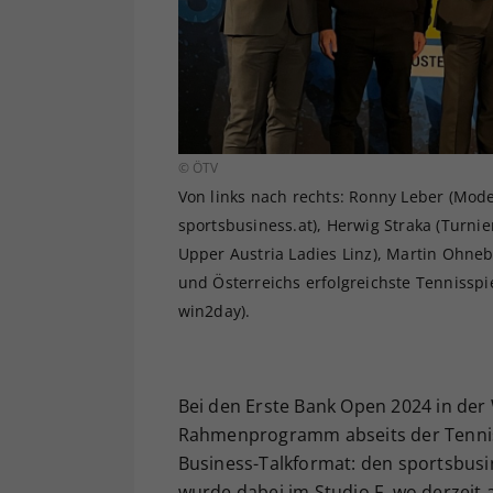
© ÖTV
Von links nach rechts: Ronny Leber (Mode
sportsbusiness.at), Herwig Straka (Turnie
Upper Austria Ladies Linz), Martin Ohneb
und Österreichs erfolgreichste Tennisspi
win2day).
Bei den Erste Bank Open 2024 in der 
Rahmenprogramm abseits der Tennisp
Business-Talkformat: den sportsbusi
wurde dabei im Studio F, wo derzeit a