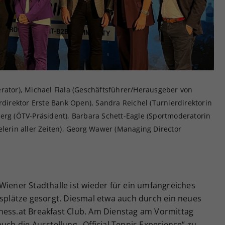
Zweck
generierte ID, für die historische Speicherung
Ihrer vorgenommen Einstellungen, falls der
Webseiten-Betreiber dies eingestellt hat.
rator), Michael Fiala (Geschäftsführer/Herausgeber von
rdirektor Erste Bank Open), Sandra Reichel (Turnierdirektorin
erg (ÖTV-Präsident), Barbara Schett-Eagle (Sportmoderatorin
elerin aller Zeiten), Georg Wawer (Managing Director
Wiener Stadthalle ist wieder für ein umfangreiches
lätze gesorgt. Diesmal etwa auch durch ein neues
ness.at Breakfast Club. Am Dienstag am Vormittag
uch die Ausstellung „Official Tennis Experience“ zu