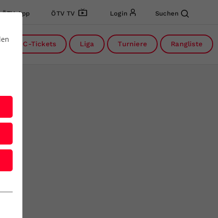
ÖTV App
ÖTV TV
Login
Suchen
den
DC-Tickets
Liga
Turniere
Rangliste