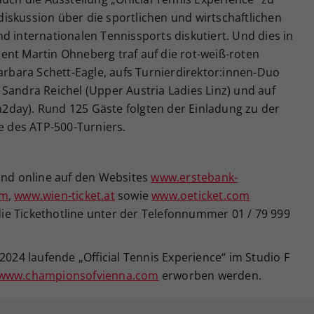
iskussion über die sportlichen und wirtschaftlichen
d internationalen Tennissports diskutiert. Und dies in
ent Martin Ohneberg traf auf die rot-weiß-roten
bara Schett-Eagle, aufs Turnierdirektor:innen-Duo
Sandra Reichel (Upper Austria Ladies Linz) und auf
day). Rund 125 Gäste folgten der Einladung zu der
 des ATP-500-Turniers.
sind online auf den Websites
www.erstebank-
om
,
www.wien-ticket.at
sowie
www.oeticket.com
 die Tickethotline unter der Telefonnummer 01 / 79 999
2024 laufende „Official Tennis Experience“ im Studio F
www.championsofvienna.com
erworben werden.