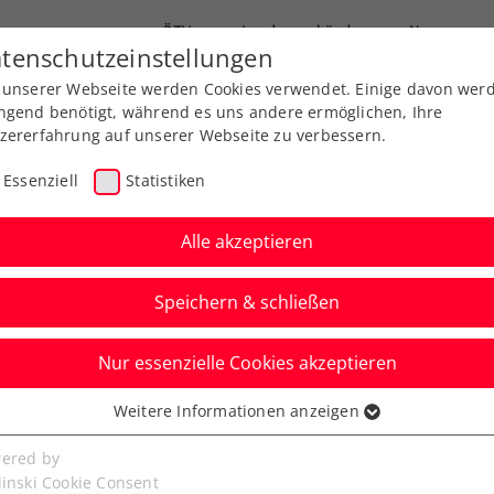
ÖTV
Landesverbände
News
tenschutzeinstellungen
 unserer Webseite werden Cookies verwendet. Einige davon wer
Ausbildung
Services
Über uns
ngend benötigt, während es uns andere ermöglichen, Ihre
zererfahrung auf unserer Webseite zu verbessern.
Essenziell
Statistiken
Alle akzeptieren
Speichern & schließen
Nur essenzielle Cookies akzeptieren
Besetzung beim
Weitere Informationen anzeigen
ssenziell
.at Breakfast Club
senzielle Cookies werden für grundlegende Funktionen der
ered by
bseite benötigt. Dadurch ist gewährleistet, dass die Webseite
linski Cookie Consent