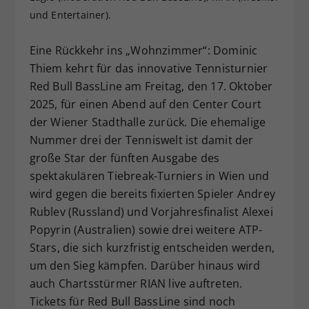
und Entertainer).
Dieser Wert speichert Ihre Consent-
Einstellungen. Unter anderem eine
zufällig generierte ID, für die
Eine Rückkehr ins „Wohnzimmer“: Dominic
Zweck
historische Speicherung Ihrer
Thiem kehrt für das innovative Tennisturnier
vorgenommen Einstellungen, falls der
Red Bull BassLine am Freitag, den 17. Oktober
Webseiten-Betreiber dies eingestellt
2025, für einen Abend auf den Center Court
hat.
der Wiener Stadthalle zurück. Die ehemalige
Nummer drei der Tenniswelt ist damit der
große Star der fünften Ausgabe des
spektakulären Tiebreak-Turniers in Wien und
wird gegen die bereits fixierten Spieler Andrey
Rublev (Russland) und Vorjahresfinalist Alexei
Popyrin (Australien) sowie drei weitere ATP-
Stars, die sich kurzfristig entscheiden werden,
um den Sieg kämpfen. Darüber hinaus wird
auch Chartsstürmer RIAN live auftreten.
Tickets für Red Bull BassLine sind noch