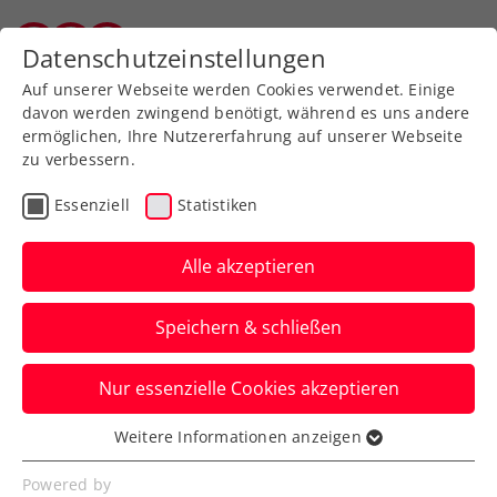
Zurück zur Newsübersicht
Datenschutzeinstellungen
Vorarlberger Tennisverband
Auf unserer Webseite werden Cookies verwendet. Einige
davon werden zwingend benötigt, während es uns andere
ermöglichen, Ihre Nutzererfahrung auf unserer Webseite
zu verbessern.
ATP
Turniere
Essenziell
Statistiken
Red Bull BassLine: Thiem
hofft auf „die eine oder
Alle akzeptieren
andere Überraschung“
Speichern & schließen
Auch der Antritt von Andrey Rublev und
Nur essenzielle Cookies akzeptieren
Vorjahresfinalist Alexei Popyrin beim
Showturnier in Wien ist sicher.
Weitere Informationen anzeigen
Essenziell
Verfasst von: Presseaussendung / Redaktion, 16.10.2025
Essenzielle Cookies werden für grundlegende
Powered by