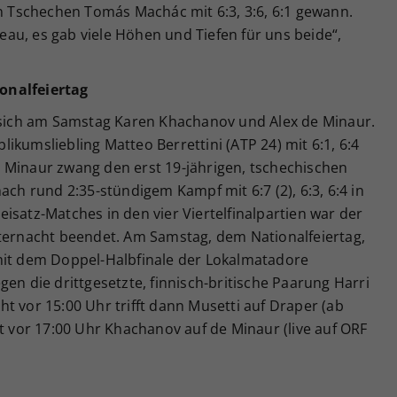
en Tschechen Tomás Machác mit 6:3, 3:6, 6:1 gewann.
au, es gab viele Höhen und Tiefen für uns beide“,
onalfeiertag
n sich am Samstag Karen Khachanov und Alex de Minaur.
ikumsliebling Matteo Berrettini (ATP 24) mit 6:1, 6:4
 Minaur zwang den erst 19-jährigen, tschechischen
ach rund 2:35-stündigem Kampf mit 6:7 (2), 6:3, 6:4 in
isatz-Matches in den vier Viertelfinalpartien war der
tternacht beendet. Am Samstag, dem Nationalfeiertag,
mit dem Doppel-Halbfinale der Lokalmatadore
en die drittgesetzte, finnisch-britische Paarung Harri
t vor 15:00 Uhr trifft dann Musetti auf Draper (ab
ht vor 17:00 Uhr Khachanov auf de Minaur (live auf ORF