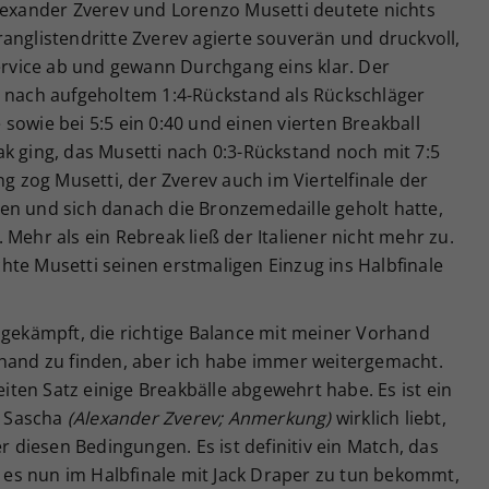
Alexander Zverev und Lorenzo Musetti deutete nichts
anglistendritte Zverev agierte souverän und druckvoll,
vice ab und gewann Durchgang eins klar. Der
z nach aufgeholtem 1:4-Rückstand als Rückschläger
sowie bei 5:5 ein 0:40 und einen vierten Breakball
k ging, das Musetti nach 0:3-Rückstand noch mit 7:5
ng zog Musetti, der Zverev auch im Viertelfinale der
en und sich danach die Bronzemedaille geholt hatte,
Mehr als ein Rebreak ließ der Italiener nicht mehr zu.
hte Musetti seinen erstmaligen Einzug ins Halbfinale
 gekämpft, die richtige Balance mit meiner Vorhand
khand zu finden, aber ich habe immer weitergemacht.
eiten Satz einige Breakbälle abgewehrt habe. Es ist ein
s Sascha
(Alexander Zverev; Anmerkung)
wirklich liebt,
er diesen Bedingungen. Es ist definitiv ein Match, das
er es nun im Halbfinale mit Jack Draper zu tun bekommt,