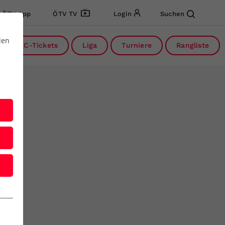
ÖTV App
ÖTV TV
Login
Suchen
den
DC-Tickets
Liga
Turniere
Rangliste