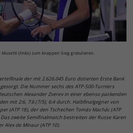
Zweck
generierte ID, für die historische Speicherung
Ihrer vorgenommen Einstellungen, falls der
Webseiten-Betreiber dies eingestellt hat.
 Musetti (links) zum knappen Sieg gratulieren.
rtelfinale der mit 2.626.045 Euro dotierten Erste Bank
 gesorgt. Die Nummer sechs des ATP-500-Turniers
 Deutschen Alexander Zverev in einer ebenso packenden
den mit 2:6, 7:6 (7/5), 6:4 durch. Halbfinalgegner von
Draper (ATP 18), der den Tschechen Tomás Machác (ATP
. Das zweite Semifinalmatch bestreiten der Russe Karen
r Alex de Minaur (ATP 10).