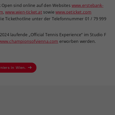
nk Open sind online auf den Websites
www.erstebank-
om
,
www.wien-ticket.at
sowie
www.oeticket.com
 die Tickethotline unter der Telefonnummer 01 / 79 999
2024 laufende „Official Tennis Experience“ im Studio F
www.championsofvienna.com
erworben werden.
rniers in Wien.