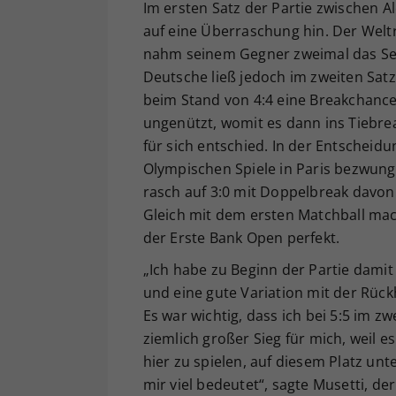
Im ersten Satz der Partie zwischen 
auf eine Überraschung hin. Der Weltr
nahm seinem Gegner zweimal das Ser
Deutsche ließ jedoch im zweiten Sat
beim Stand von 4:4 eine Breakchance 
ungenützt, womit es dann ins Tiebrea
für sich entschied. In der Entscheidu
Olympischen Spiele in Paris bezwung
rasch auf 3:0 mit Doppelbreak davon. 
Gleich mit dem ersten Matchball mac
der Erste Bank Open perfekt.
„Ich habe zu Beginn der Partie damit
und eine gute Variation mit der Rüc
Es war wichtig, dass ich bei 5:5 im zw
ziemlich großer Sieg für mich, weil e
hier zu spielen, auf diesem Platz unt
mir viel bedeutet“, sagte Musetti, d