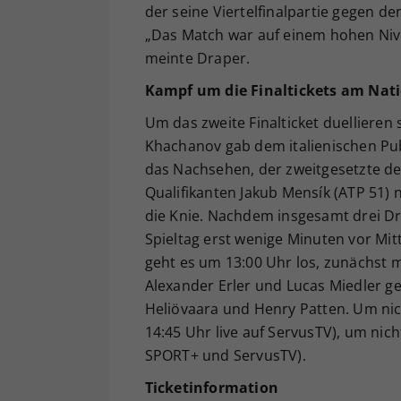
der seine Viertelfinalpartie gegen d
„Das Match war auf einem hohen Nive
meinte Draper.
Kampf um die Finaltickets am Nati
Um das zweite Finalticket duelliere
Khachanov gab dem italienischen Publ
das Nachsehen, der zweitgesetzte de
Qualifikanten Jakub Mensík (ATP 51) n
die Knie. Nachdem insgesamt drei Dre
Spieltag erst wenige Minuten vor Mi
geht es um 13:00 Uhr los, zunächst 
Alexander Erler und Lucas Miedler geg
Heliövaara und Henry Patten. Um nich
14:45 Uhr live auf ServusTV), um nic
SPORT+ und ServusTV).
Ticketinformation