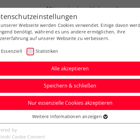
ÖTV
Landesverbände
News
tenschutzeinstellungen
 unserer Webseite werden Cookies verwendet. Einige davon wer
Ausbildung
Services
Über uns
ngend benötigt, während es uns andere ermöglichen, Ihre
zererfahrung auf unserer Webseite zu verbessern.
Essenziell
Statistiken
Alle akzeptieren
Speichern & schließen
Nur essenzielle Cookies akzeptieren
n: Musetti überrascht
Weitere Informationen anzeigen
ssenziell
Zverev
senzielle Cookies werden für grundlegende Funktionen der
ered by
bseite benötigt. Dadurch ist gewährleistet, dass die Webseite
linski Cookie Consent